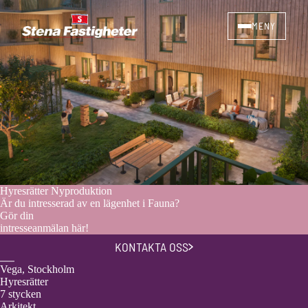
MENY
Hyresrätter
Nyproduktion
Är du intresserad av en lägenhet i Fauna?
Gör din
intresseanmälan här!
KONTAKTA OSS
Vega, Stockholm
Hyresrätter
7
stycken
Arkitekt