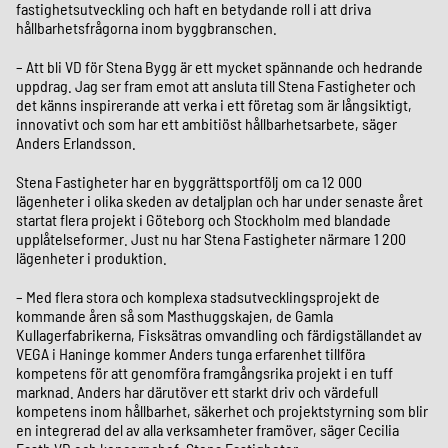
fastighetsutveckling och haft en betydande roll i att driva
hållbarhetsfrågorna inom byggbranschen.
– Att bli VD för Stena Bygg är ett mycket spännande och hedrande
uppdrag. Jag ser fram emot att ansluta till Stena Fastigheter och
det känns inspirerande att verka i ett företag som är långsiktigt,
innovativt och som har ett ambitiöst hållbarhetsarbete, säger
Anders Erlandsson.
Stena Fastigheter har en byggrättsportfölj om ca 12 000
lägenheter i olika skeden av detaljplan och har under senaste året
startat flera projekt i Göteborg och Stockholm med blandade
upplåtelseformer. Just nu har Stena Fastigheter närmare 1 200
lägenheter i produktion.
– Med flera stora och komplexa stadsutvecklingsprojekt de
kommande åren så som Masthuggskajen, de Gamla
Kullagerfabrikerna, Fisksätras omvandling och färdigställandet av
VEGA i Haninge kommer Anders tunga erfarenhet tillföra
kompetens för att genomföra framgångsrika projekt i en tuff
marknad. Anders har därutöver ett starkt driv och värdefull
kompetens inom hållbarhet, säkerhet och projektstyrning som blir
en integrerad del av alla verksamheter framöver, säger Cecilia