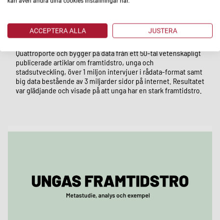
kan även ändra dina cookies inställningar här.
Relationsförvaltning.
Hösten 2022 tog vi fram studien "Ungas
Framtidstro"
som en del av detta arbete för att få en lägesbild
över hur ungdomar ser på framtiden – något som är
ACCEPTERA ALLA
JUSTERA
avgörande för vårt långsiktiga arbete med trygghet och
trivsel i våra kvarter. Studien genomfördes av strategibyrån
Quattroporte och bygger på data från ett 50-tal vetenskapligt
publicerade artiklar om framtidstro, unga och
stadsutveckling, över 1 miljon intervjuer i rådata-format samt
big data bestående av 3 miljarder sidor på internet. Resultatet
var glädjande och visade på att unga har en stark framtidstro.