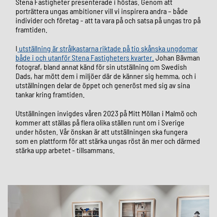
Stena Fastigheter presenterade i höstas. Genom att
porträttera ungas ambitioner vill vi inspirera andra – både
individer och företag - att ta vara på och satsa på ungas tro på
framtiden.
I
utställning är strålkastarna riktade på tio skånska ungdomar
både i och utanför Stena Fastigheters kvarter.
Johan Bävman
fotograf, bland annat känd för sin utställning om Swedish
Dads, har mött dem i miljöer där de känner sig hemma, och i
utställningen delar de öppet och generöst med sig av sina
tankar kring framtiden.
Utställningen invigdes våren 2023 på Mitt Möllan i Malmö och
kommer att ställas på flera olika ställen runt om i Sverige
under hösten. Vår önskan är att utställningen ska fungera
som en plattform för att stärka ungas röst än mer och därmed
stärka upp arbetet - tillsammans.