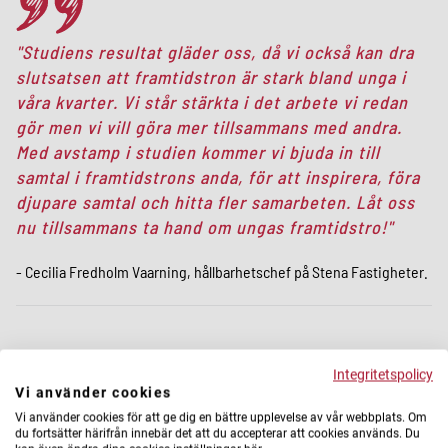
Studiens resultat gläder oss, då vi också kan dra
slutsatsen att framtidstron är stark bland unga i
våra kvarter. Vi står stärkta i det arbete vi redan
gör men vi vill göra mer tillsammans med andra.
Med avstamp i studien kommer vi bjuda in till
samtal i framtidstrons anda, för att inspirera, föra
djupare samtal och hitta fler samarbeten. Låt oss
nu tillsammans ta hand om ungas framtidstro!
- Cecilia Fredholm Vaarning, hållbarhetschef på Stena Fastigheter.
Metastudien - en lägesbild
Integritetspolicy
Vi använder cookies
Vi använder cookies för att ge dig en bättre upplevelse av vår webbplats. Om
Stena Fastigheter har i över 20 år arbetat med social
du fortsätter härifrån innebär det att du accepterar att cookies används. Du
hållbarhet – ett arbetssätt som har kommit att kallas för