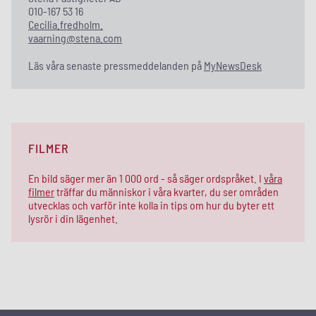
010-167 53 16
Cecilia.fredholm.
vaarning@stena.com
Läs våra senaste pressmeddelanden på
MyNewsDesk
FILMER
En bild säger mer än 1 000 ord - så säger ordspråket. I
våra
filmer
träffar du människor i våra kvarter, du ser områden
utvecklas och varför inte kolla in tips om hur du byter ett
lysrör i din lägenhet.