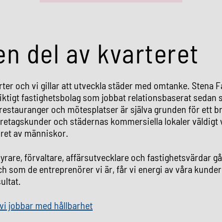
en del av kvarteret
arter och vi gillar att utveckla städer med omtanke. Stena F
siktigt fastighetsbolag som jobbat relationsbaserat sedan s
 restauranger och mötesplatser är själva grunden för ett br
öretagskunder och städernas kommersiella lokaler väldigt v
llret av människor.
yrare, förvaltare, affärsutvecklare och fastighetsvärdar 
h som de entreprenörer vi är, får vi energi av våra kunders
ltat.
vi jobbar med hållbarhet