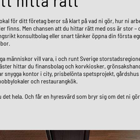
tt hitta rätt
okal för ditt företag beror så klart på vad ni gör, hur ni a
er finns. Men chansen att du hittar rätt med oss är stor –
ngsrikt konsultbolag eller snart tänker öppna din första eg
 bor.
ga människor vill vara, i och runt Sverige storstadsregion
äster hittar du finansbolag och korvkiosker, grönsakshan
ar snygga kontor i city, prisbelönta spetsprojekt, gårdshus 
 hobbylokaler och restaurangkök.
u det hela. Och får en hyresvärd som bryr sig om det ni gör