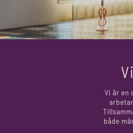
V
Vi är en 
arbetar
Tillsamm
både män