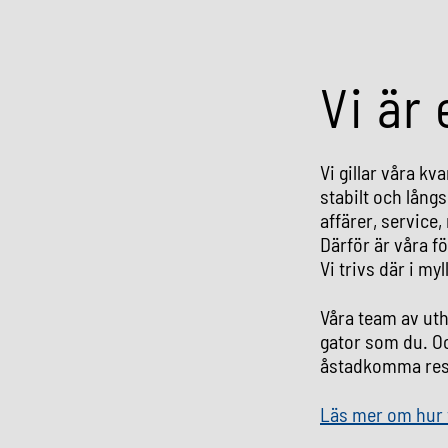
Vi är 
Vi gillar våra kv
stabilt och lång
affärer, service,
Därför är våra f
Vi trivs där i my
Våra team av uth
gator som du. Oc
åstadkomma resu
Läs mer om hur 