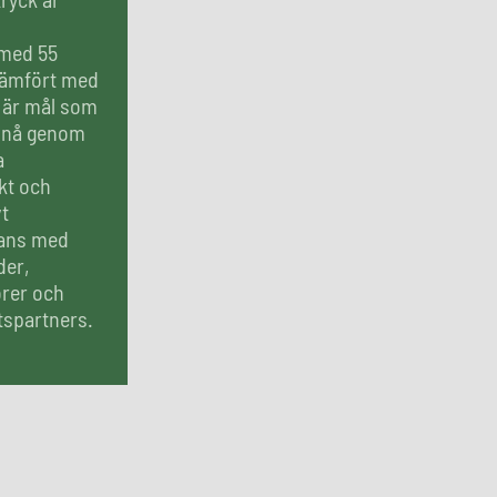
med 55
jämfört med
t är mål som
r nå genom
a
kt och
vt
ans med
der,
örer och
spartners.