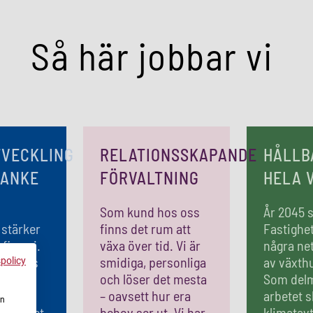
Så här jobbar vi
TVECKLING
RELATIONSSKAPANDE
HÅLLB
TANKE
FÖRVALTNING
HELA 
Som kund hos oss
År 2045 
 stärker
finns det rum att
Fastighet
 finns i.
växa över tid. Vi är
några ne
våra hus
smidiga, personliga
av växth
spolicy
na länge
och löser det mesta
Som delm
n motor
– oavsett hur era
arbetet s
en
a området
behov ser ut. Vi har
klimatavt