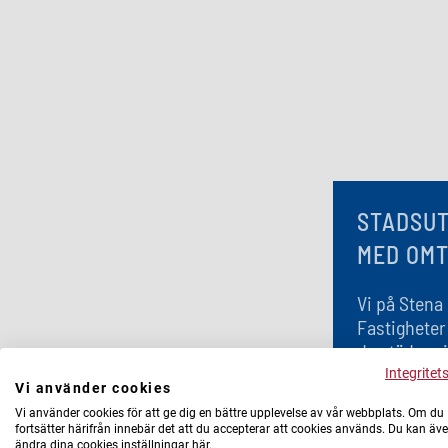
STADSU
MED OM
Vi på Stena
Fastigheter
de städer vi
Där vi har 
Integritet
Vi använder cookies
vill vi stan
Vi använder cookies för att ge dig en bättre upplevelse av vår webbplats. Om du
och vara e
fortsätter härifrån innebär det att du accepterar att cookies används. Du kan äv
för att hel
ändra dina cookies inställningar här.