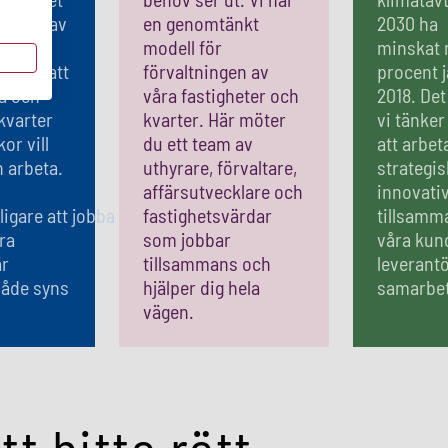
s. Ett av
en genomtänkt
2030 ha
modell för
minskat 
mål är att
förvaltningen av
procent 
a och
våra fastigheter och
2018. De
kvarter
kvarter. Här möter
vi tänke
or vill
du ett team av
att arbet
h arbeta.
uthyrare, förvaltare,
strategis
affärsutvecklare och
innovati
ligare att jobba
fastighetsvärdar
tillsamm
ra
som jobbar
våra kun
är
tillsammans och
leverant
åde syns
hjälper dig hela
samarbet
.
vägen.