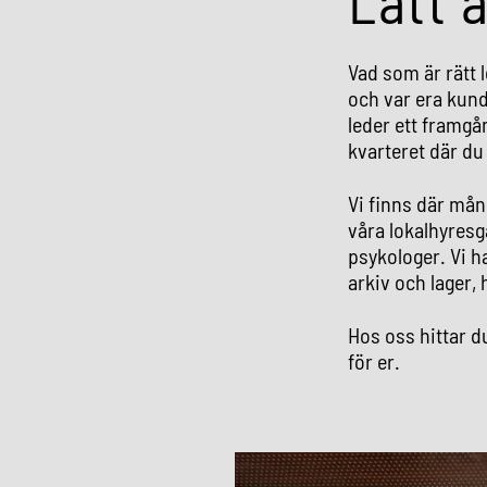
Lätt a
Vad som är rätt l
och var era kund
leder ett framgå
kvarteret där du
Vi finns där mån
våra lokalhyresg
psykologer. Vi h
arkiv och lager,
Hos oss hittar d
för er.