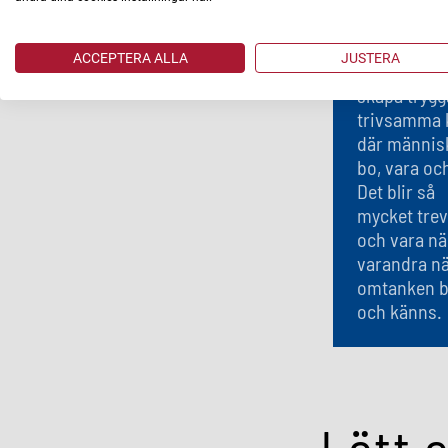
ska utveckla
våra tydliga
ACCEPTERA ALLA
JUSTERA
hållbarhets
skapa trygg
trivsamma 
där människ
bo, vara oc
Det blir så
mycket trev
och vara nä
varandra n
omtanken b
och känns