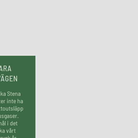
ARA
VÄGEN
ska Stena
er inte ha
ttoutsläpp
usgaser.
ål i det
ka vårt
ryck år