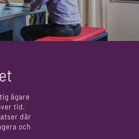
et
tig ägare
ver tid.
atser där
ngera och