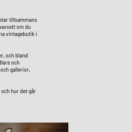
rbetar tillsammans
 oavsett om du
na vintagebutik i
er, och bland
dlare och
och gallerior,
 och hur det går