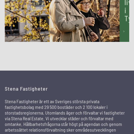
liv
i
Ty
LÄS
MER
Stena Fastigheter
Stena Fastigheter är ett av Sveriges största privata
fastighetsbolag med 29 500 bostäder och 2 100 lokaler i
storstadsregionerna. Utomlands äger och förvaltar vi fastigheter
via Stena Real Estate. Vi utvecklar städer och förvaltar med
omtanke. Hållbarhetsfrågorna står högt på agendan och genom
arbetssättet relationsförvaltning sker områdesutvecklingen