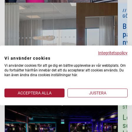
//
GÖT
Ba
på
ny
sä
Integritetspolicy
–
Vi använder cookies
i
Vi använder cookies för att ge dig en bättre upplevelse av vår webbplats. Om
du fortsätter härifrån innebär det att du accepterar att cookies används. Du
kv
kan även ändra dina cookies inställningar här.
LÄS
MER
ACCEPTERA ALLA
JUSTERA
//
STO
Lo
so