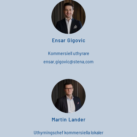
Ensar Gigovic
Kommersiell uthyrare
ensar
.
gigovic
@
stena
.
com
Martin Lander
Uthyrningschef kommersiella lokaler