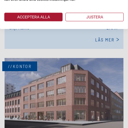
Studentgatan 2
270 kvm möjligheter i Malmö City - från kontorsyta till
ACCEPTERA ALLA
JUSTERA
mötesplats
City, Malmö
270 m²
LÄS MER
//KONTOR