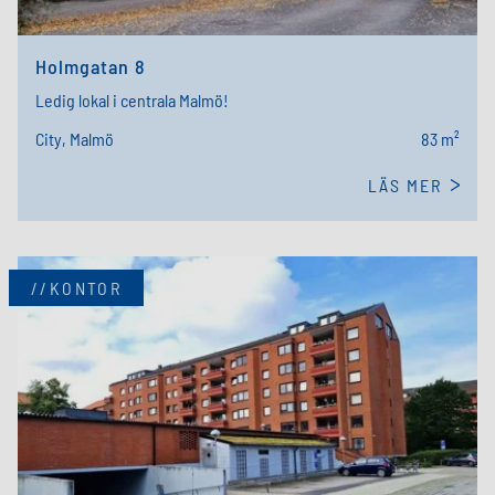
Holmgatan 8
Ledig lokal i centrala Malmö!
City, Malmö
83 m²
LÄS MER
//KONTOR