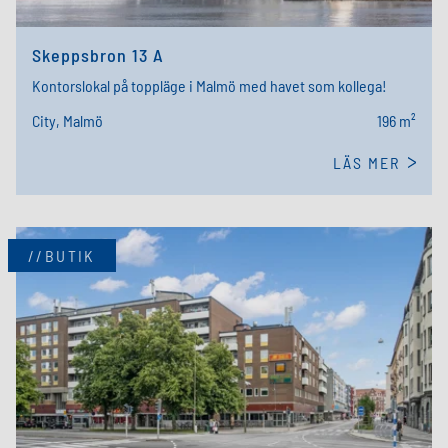
Skeppsbron 13 A
Kontorslokal på toppläge i Malmö med havet som kollega!
City, Malmö
196 m²
LÄS MER
//BUTIK