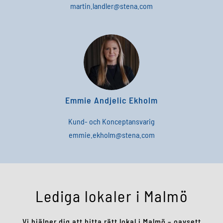
martin
.
landler
@
stena
.
com
Emmie Andjelic Ekholm
Kund- och Konceptansvarig
emmie
.
ekholm
@
stena
.
com
Lediga lokaler i Malmö
Vi hjälper dig att hitta rätt lokal i Malmö – oavsett