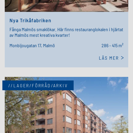
Nya Trikåfabriken
Fånga Malmös smaklökar. Här finns restauranglokalen i hjärtat
av Malmös mest kreativa kvarter!
Monbijougatan 17, Malmö
286 - 415 m²
LÄS MER
//LAGER/FÖRRÅD/ARKIV