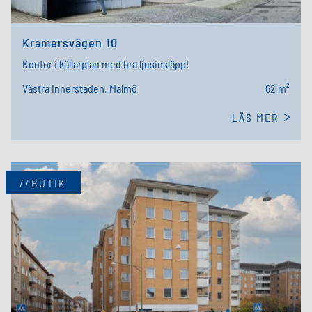
Kramersvägen 10
Kontor i källarplan med bra ljusinsläpp!
Västra Innerstaden, Malmö
62 m²
LÄS MER
//BUTIK