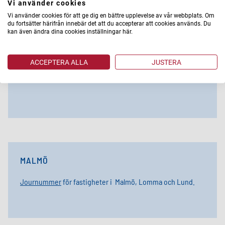
Vi använder cookies
Vi använder cookies för att ge dig en bättre upplevelse av vår webbplats. Om
du fortsätter härifrån innebär det att du accepterar att cookies används. Du
kan även ändra dina cookies inställningar här.
STOCKHOLM/UPPSALA
Jour vid akuta fel och störningar.
ACCEPTERA ALLA
JUSTERA
Telefon: 0200-24 02 00​
MALMÖ
Journummer
för fastigheter i Malmö, Lomma och Lund.