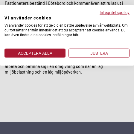
Fastigheters bestånd i Göteborg och kommer även att rullas ut i
Malmö inom kort.
Integritetspolicy
Vi använder cookies
- Utöver ökat återbruk är spårbarhet för transaktionerna, och
besparad tid för förvaltare och entreprenörer genom att använda
Vi använder cookies för att ge dig en bättre upplevelse av vår webbplats. Om
du fortsätter härifrån innebär det att du accepterar att cookies används. Du
Reappli viktigt för våra kunder, säger Cicero Badat på Stena
kan även ändra dina cookies inställningar här.
Recycling.
Stena Fastigheters ambition är att ha så liten påverkan på miljön
ACCEPTERA ALLA
JUSTERA
som möjligt i alla delar, både i förvaltning och vid nybyggnation.
Företagetsträvar efter att kunder och medarbetare ska kunna bo,
arbeta och befinna sig i en omgivning som har en låg
miljöbelastning och en låg miljöpåverkan.