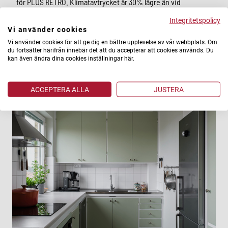
för PLUS RETRO. Klimatavtrycket är 30% lägre än vid
traditionell lägenhetsrenovering (PLUS). Vi anpassar
Integritetspolicy
materialval för att matcha husets karaktär och kompletterar
Vi använder cookies
och renoverar hela köket till modern bostadsstandard.
Badrum är nytt i klassisk design.
Vi använder cookies för att ge dig en bättre upplevelse av vår webbplats. Om
du fortsätter härifrån innebär det att du accepterar att cookies används. Du
kan även ändra dina cookies inställningar här.
ACCEPTERA ALLA
JUSTERA