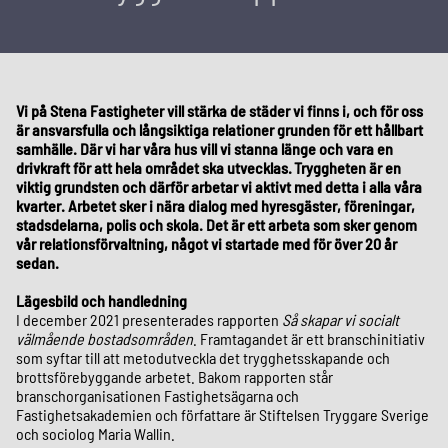
Vi på Stena Fastigheter vill stärka de städer vi finns i, och för oss
är ansvarsfulla och långsiktiga relationer grunden för ett hållbart
samhälle. Där vi har våra hus vill vi stanna länge och vara en
drivkraft för att hela området ska utvecklas. Tryggheten är en
viktig grundsten och därför arbetar vi aktivt med detta i alla våra
kvarter. Arbetet sker i nära dialog med hyresgäster, föreningar,
stadsdelarna, polis och skola. Det är ett arbeta som sker genom
vår relationsförvaltning, något vi startade med för över 20 år
sedan.
Lägesbild och handledning
I december 2021 presenterades rapporten
Så skapar vi socialt
välmående bostadsområden
. Framtagandet är ett branschinitiativ
som syftar till att metodutveckla det trygghetsskapande och
brottsförebyggande arbetet. Bakom rapporten står
branschorganisationen Fastighetsägarna och
Fastighetsakademien och författare är Stiftelsen Tryggare Sverige
och sociolog Maria Wallin.