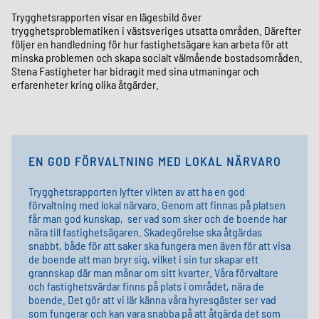
Trygghetsrapporten visar en lägesbild över
trygghetsproblematiken i västsveriges utsatta områden. Därefter
följer en handledning för hur fastighetsägare kan arbeta för att
minska problemen och skapa socialt välmående bostadsområden.
Stena Fastigheter har bidragit med sina utmaningar och
erfarenheter kring olika åtgärder.
EN GOD FÖRVALTNING MED LOKAL NÄRVARO
Trygghetsrapporten lyfter vikten av att ha en god
förvaltning med lokal närvaro. Genom att finnas på platsen
får man god kunskap, ser vad som sker och de boende har
nära till fastighetsägaren. Skadegörelse ska åtgärdas
snabbt, både för att saker ska fungera men även för att visa
de boende att man bryr sig, vilket i sin tur skapar ett
grannskap där man månar om sitt kvarter.
Våra förvaltare
och fastighetsvärdar finns på plats i området, nära de
boende. Det gör att vi lär känna våra hyresgäster ser vad
som fungerar och kan vara snabba på att åtgärda det som