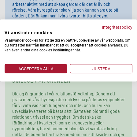
arbetar aktivt med att skapa gårdar där det är liv och
rörelse. Våra hyresgäster ska vilja och kunna vara ute på
gården. Därför kan man i våra kvarter hitta
utegym
,
grillplatser, fotbollsplaner, lekplatser och sköna
sittplatser. Vi anordnar också olika aktiviteter tillsammans
Integritetspolicy
med våra hyresgäster, för att lära känna varandra bättre. Vi
Vi använder cookies
odlar, har grannkalas, spelar kubb och fixar cyklar.
Vi använder cookies för att ge dig en bättre upplevelse av vår webbplats. Om
du fortsätter härifrån innebär det att du accepterar att cookies används. Du
kan även ändra dina cookies inställningar här.
ACCEPTERA ALLA
JUSTERA
DIALOGEN ÄR GRUNDEN
Dialog är grunden i vår relationsförvaltning. Genom att
prata med våra hyresgäster och lyssna på deras synpunkter
får vi veta vad som fungerar och inte, och hur vi kan
utveckla kvarteret på bästa sätt. Samtalen bidrar till goda
relationer, trivsel och trygghet. Om det ska ske
förändringar i kvarteret, som en renovering eller
nyproduktion, har vi boendedialog där vi samtalar kring
detta. De boende har bra kännedom om sitt kvarter och ger