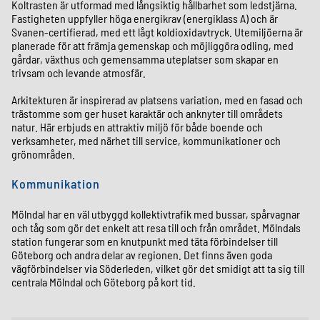
Koltrasten är utformad med långsiktig hållbarhet som ledstjärna.
Fastigheten uppfyller höga energikrav (energiklass A) och är
Svanen-certifierad, med ett lågt koldioxidavtryck. Utemiljöerna är
planerade för att främja gemenskap och möjliggöra odling, med
gårdar, växthus och gemensamma uteplatser som skapar en
trivsam och levande atmosfär.
Arkitekturen är inspirerad av platsens variation, med en fasad och
trästomme som ger huset karaktär och anknyter till områdets
natur. Här erbjuds en attraktiv miljö för både boende och
verksamheter, med närhet till service, kommunikationer och
grönområden.
Kommunikation
Mölndal har en väl utbyggd kollektivtrafik med bussar, spårvagnar
och tåg som gör det enkelt att resa till och från området. Mölndals
station fungerar som en knutpunkt med täta förbindelser till
Göteborg och andra delar av regionen. Det finns även goda
vägförbindelser via Söderleden, vilket gör det smidigt att ta sig till
centrala Mölndal och Göteborg på kort tid.