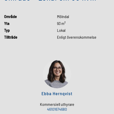
Område
Mölndal
Yta
93 m²
Typ
Lokal
Tillträde
Enligt överenskommelse
Ebba Hernqvist
Kommersiell uthyrare
46101674680