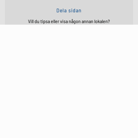
Dela sidan
Vill du tipsa eller visa någon annan lokalen?
Det här finns i närheten