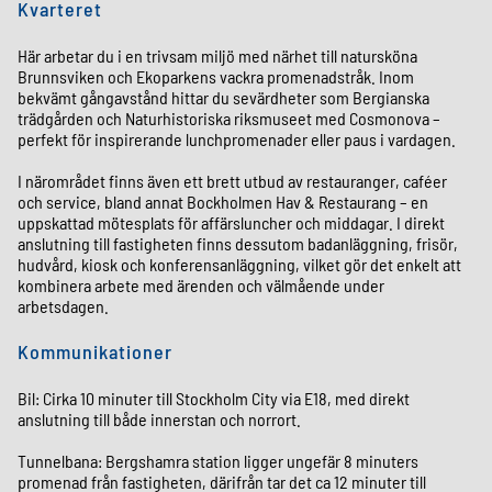
Kvarteret
Här arbetar du i en trivsam miljö med närhet till natursköna
Brunnsviken och Ekoparkens vackra promenadstråk. Inom
bekvämt gångavstånd hittar du sevärdheter som Bergianska
trädgården och Naturhistoriska riksmuseet med Cosmonova –
perfekt för inspirerande lunchpromenader eller paus i vardagen.
I närområdet finns även ett brett utbud av restauranger, caféer
och service, bland annat Bockholmen Hav & Restaurang – en
uppskattad mötesplats för affärsluncher och middagar. I direkt
anslutning till fastigheten finns dessutom badanläggning, frisör,
hudvård, kiosk och konferensanläggning, vilket gör det enkelt att
kombinera arbete med ärenden och välmående under
arbetsdagen.
Kommunikationer
Bil: Cirka 10 minuter till Stockholm City via E18, med direkt
anslutning till både innerstan och norrort.
Tunnelbana: Bergshamra station ligger ungefär 8 minuters
promenad från fastigheten, därifrån tar det ca 12 minuter till