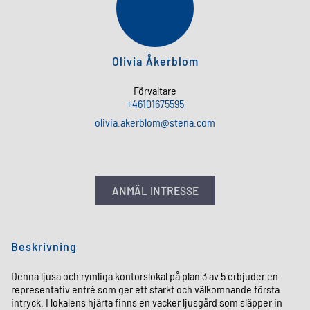
OÅ
Olivia Åkerblom
Förvaltare
+46101675595
olivia
.
akerblom
@
stena
.
com
ANMÄL INTRESSE
Beskrivning
Denna ljusa och rymliga kontorslokal på plan 3 av 5 erbjuder en
representativ entré som ger ett starkt och välkomnande första
intryck. I lokalens hjärta finns en vacker ljusgård som släpper in