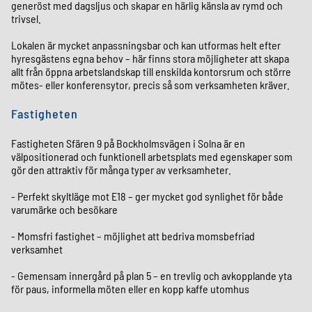
generöst med dagsljus och skapar en härlig känsla av rymd och
trivsel.
Lokalen är mycket anpassningsbar och kan utformas helt efter
hyresgästens egna behov – här finns stora möjligheter att skapa
allt från öppna arbetslandskap till enskilda kontorsrum och större
mötes- eller konferensytor, precis så som verksamheten kräver.
Fastigheten
Fastigheten Sfären 9 på Bockholmsvägen i Solna är en
välpositionerad och funktionell arbetsplats med egenskaper som
gör den attraktiv för många typer av verksamheter.
- Perfekt skyltläge mot E18 – ger mycket god synlighet för både
varumärke och besökare
- Momsfri fastighet – möjlighet att bedriva momsbefriad
verksamhet
- Gemensam innergård på plan 5 – en trevlig och avkopplande yta
för paus, informella möten eller en kopp kaffe utomhus