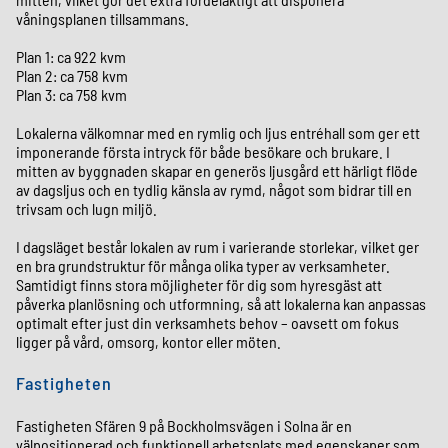
våningsplanen tillsammans.
Plan 1: ca 922 kvm
Plan 2: ca 758 kvm
Plan 3: ca 758 kvm
Lokalerna välkomnar med en rymlig och ljus entréhall som ger ett
imponerande första intryck för både besökare och brukare. I
mitten av byggnaden skapar en generös ljusgård ett härligt flöde
av dagsljus och en tydlig känsla av rymd, något som bidrar till en
trivsam och lugn miljö.
I dagsläget består lokalen av rum i varierande storlekar, vilket ger
en bra grundstruktur för många olika typer av verksamheter.
Samtidigt finns stora möjligheter för dig som hyresgäst att
påverka planlösning och utformning, så att lokalerna kan anpassas
optimalt efter just din verksamhets behov – oavsett om fokus
ligger på vård, omsorg, kontor eller möten.
Fastigheten
Fastigheten Sfären 9 på Bockholmsvägen i Solna är en
välpositionerad och funktionell arbetsplats med egenskaper som