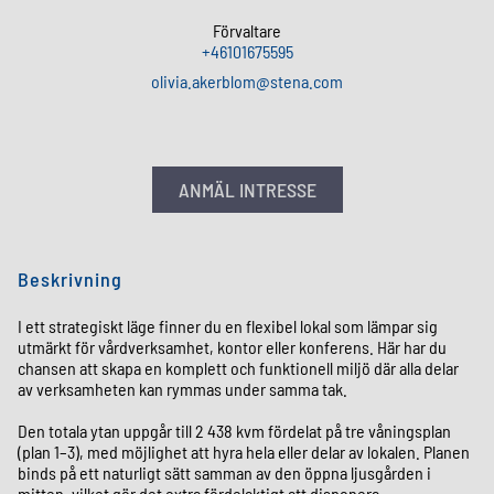
Förvaltare
+46101675595
olivia
.
akerblom
@
stena
.
com
ANMÄL INTRESSE
Beskrivning
I ett strategiskt läge finner du en flexibel lokal som lämpar sig
utmärkt för vårdverksamhet, kontor eller konferens. Här har du
chansen att skapa en komplett och funktionell miljö där alla delar
av verksamheten kan rymmas under samma tak.
Den totala ytan uppgår till 2 438 kvm fördelat på tre våningsplan
(plan 1–3), med möjlighet att hyra hela eller delar av lokalen. Planen
binds på ett naturligt sätt samman av den öppna ljusgården i
mitten, vilket gör det extra fördelaktigt att disponera