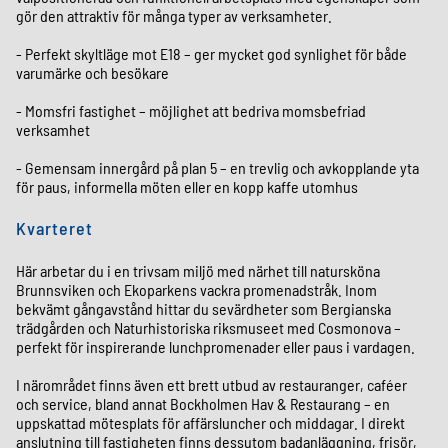
gör den attraktiv för många typer av verksamheter.
- Perfekt skyltläge mot E18 – ger mycket god synlighet för både
varumärke och besökare
- Momsfri fastighet – möjlighet att bedriva momsbefriad
verksamhet
- Gemensam innergård på plan 5 – en trevlig och avkopplande yta
för paus, informella möten eller en kopp kaffe utomhus
Kvarteret
Här arbetar du i en trivsam miljö med närhet till natursköna
Brunnsviken och Ekoparkens vackra promenadstråk. Inom
bekvämt gångavstånd hittar du sevärdheter som Bergianska
trädgården och Naturhistoriska riksmuseet med Cosmonova –
perfekt för inspirerande lunchpromenader eller paus i vardagen.
I närområdet finns även ett brett utbud av restauranger, caféer
och service, bland annat Bockholmen Hav & Restaurang – en
uppskattad mötesplats för affärsluncher och middagar. I direkt
anslutning till fastigheten finns dessutom badanläggning, frisör,