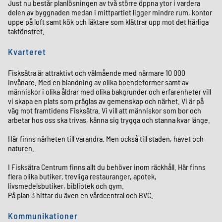
Just nu består planlösningen av två större öppna ytor i vardera
delen av byggnaden medan i mittpartiet ligger mindre rum, kontor
uppe på loft samt kök och läktare som klättrar upp mot det härliga
takfönstret.
Kvarteret
Fisksätra är attraktivt och välmående med närmare 10 000
invånare. Med en blandning av olika boendeformer samt av
människor i olika åldrar med olika bakgrunder och erfarenheter vill
vi skapa en plats som präglas av gemenskap och närhet. Vi är på
väg mot framtidens Fisksätra. Vi vill att människor som bor och
arbetar hos oss ska trivas, känna sig trygga och stanna kvar länge.
Här finns närheten till varandra. Men också till staden, havet och
naturen.
I Fisksätra Centrum finns allt du behöver inom räckhåll. Här finns
flera olika butiker, trevliga restauranger, apotek,
livsmedelsbutiker, bibliotek och gym.
På plan 3 hittar du även en vårdcentral och BVC.
Kommunikationer