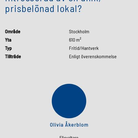
prisbelönad lokal?
Område
Stockholm
Yta
610 m²
Typ
Fritid/Hantverk
Tillträde
Enligt överenskommelse
OÅ
Olivia Åkerblom
Förvaltare