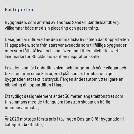
Fastigheten
Byggnaden, som är ritad av Thomas Sandell, Sandellsandberg,
välkomnar både med sin placering och gestaltning.
Designen är influerad av den nomadiska livsstilen där Koppartälten
i Hagaparken, som från start var avsedda som tillfälliga byggnader
men som fått stå kvar och som även med tiden blivit lite av ett
landmärke för Stockholm, varit en inspirationskälla.
Fasaden som är i enhetlig volym och fungerar på både väggar och
tak är en grön sinuskorrugerad plåt som är formbar och ger
byggnaden ett textilt uttryck. Färgen är dessutom ytterligare en
blinkning åt koppartälten i Haga.
Ett tydligt designelement är det 30 meter långa takfönstret som
tillsammans med de triangulära fönstren skapar en härlig
inomhusatomsfär.
År 2020 mottogs första pris i tävlingen Design S för byggnaden i
kategorin Arkitektur.