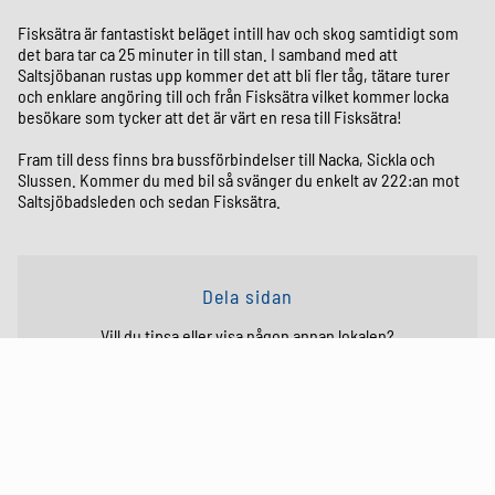
Fisksätra är fantastiskt beläget intill hav och skog samtidigt som
det bara tar ca 25 minuter in till stan. I samband med att
Saltsjöbanan rustas upp kommer det att bli fler tåg, tätare turer
och enklare angöring till och från Fisksätra vilket kommer locka
besökare som tycker att det är värt en resa till Fisksätra!
Fram till dess finns bra bussförbindelser till Nacka, Sickla och
Slussen. Kommer du med bil så svänger du enkelt av 222:an mot
Saltsjöbadsleden och sedan Fisksätra.
Dela sidan
Vill du tipsa eller visa någon annan lokalen?