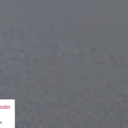
spolicy
en