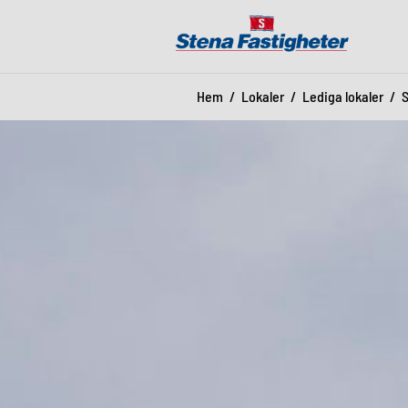
Hem
Lokaler
Lediga lokaler
S