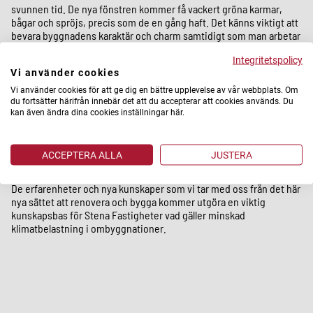
svunnen tid. De nya fönstren kommer få vackert gröna karmar,
bågar och spröjs, precis som de en gång haft. Det känns viktigt att
bevara byggnadens karaktär och charm samtidigt som man arbetar
in moderna och funktionella tillägg, säger Sofia Lagerblad.
Integritetspolicy
Vi använder cookies
Forskningsprojekt om hållbar fastighetsrenovering
Vi använder cookies för att ge dig en bättre upplevelse av vår webbplats. Om
du fortsätter härifrån innebär det att du accepterar att cookies används. Du
kan även ändra dina cookies inställningar här.
Projektet är antaget som en testpilot för "Branschimplementering
av klimatberäkningar inom fastighetsrenovering och ombyggnad"
vilket är ett forskningsanslag utlyst via Nova2 med finansiering
ACCEPTERA ALLA
JUSTERA
från Energimyndigheten.
De erfarenheter och nya kunskaper som vi tar med oss från det här
nya sättet att renovera och bygga kommer utgöra en viktig
kunskapsbas för Stena Fastigheter vad gäller minskad
klimatbelastning i ombyggnationer.