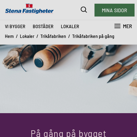
MINA SIDOR
MER
VI BYGGER
BOSTÄDER
LOKALER
Hem
Lokaler
Trikåfabriken
Trikåfabriken på gång
På gång på bygget