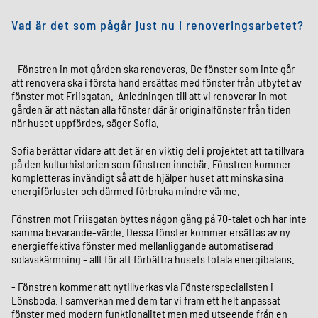
Vad är det som pågår just nu i renoveringsarbetet?
- Fönstren in mot gården ska renoveras. De fönster som inte går
att renovera ska i första hand ersättas med fönster från utbytet av
fönster mot Friisgatan. Anledningen till att vi renoverar in mot
gården är att nästan alla fönster där är originalfönster från tiden
när huset uppfördes, säger Sofia.
Sofia berättar vidare att det är en viktig del i projektet att ta tillvara
på den kulturhistorien som fönstren innebär. Fönstren kommer
kompletteras invändigt så att de hjälper huset att minska sina
energiförluster och därmed förbruka mindre värme.
Fönstren mot Friisgatan byttes någon gång på 70-talet och har inte
samma bevarande-värde. Dessa fönster kommer ersättas av ny
energieffektiva fönster med mellanliggande automatiserad
solavskärmning - allt för att förbättra husets totala energibalans.
- Fönstren kommer att nytillverkas via Fönsterspecialisten i
Lönsboda. I samverkan med dem tar vi fram ett helt anpassat
fönster med modern funktionalitet men med utseende från en