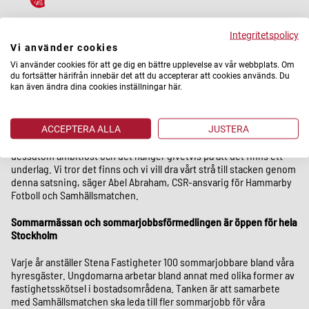
Integritetspolicy
Vi använder cookies
En kostnadsfri förmedling på Tele2 Arena
Vi använder cookies för att ge dig en bättre upplevelse av vår webbplats. Om
Sommarmässan
är kostnadsfri men alla företag som närvarar
du fortsätter härifrån innebär det att du accepterar att cookies används. Du
kan även ändra dina cookies inställningar här.
måste ha ett uttalat rekryteringsbehov.
– Eftersom sommarmässan är kostnadsfri och vi verkligen vill
förmedla riktiga jobb måste alla deltagande företag ska ha ett
ACCEPTERA ALLA
JUSTERA
uttalat rekryteringsbehov. Vårt mål på 100 sommarjobb är
dessutom ambitiöst och det hänger givetvis på att det finns ett
underlag. Vi tror det finns och vi vill dra vårt strå till stacken genom
denna satsning, säger Abel Abraham, CSR-ansvarig för Hammarby
Fotboll och Samhällsmatchen.
Sommarmässan och sommarjobbsförmedlingen är öppen för hela
Stockholm
Varje år anställer Stena Fastigheter 100 sommarjobbare bland våra
hyresgäster. Ungdomarna arbetar bland annat med olika former av
fastighetsskötsel i bostadsområdena. Tanken är att samarbete
med Samhällsmatchen ska leda till fler sommarjobb för våra