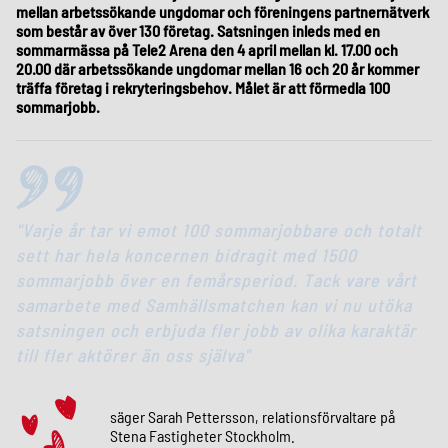
mellan arbetssökande ungdomar och föreningens partnernätverk
som består av över 130 företag. Satsningen inleds med en
sommarmässa på Tele2 Arena den 4 april mellan kl. 17.00 och
20.00 där arbetssökande ungdomar mellan 16 och 20 år kommer
träffa företag i rekryteringsbehov. Målet är att förmedla 100
sommarjobb.
Varje år tar vi emot 100 sommarjobbare och totalt
sett har hela koncernen bidragit med 1500
sommarjobb över en femårsperiod. Tack vare vårt
samarbete med Samhällsmatchen kan vi nu utöka
satsningen och erbjuda fler jobb av olika karaktär
till fler aktörer än oss själva
säger Sarah Pettersson, relationsförvaltare på
Stena Fastigheter Stockholm.