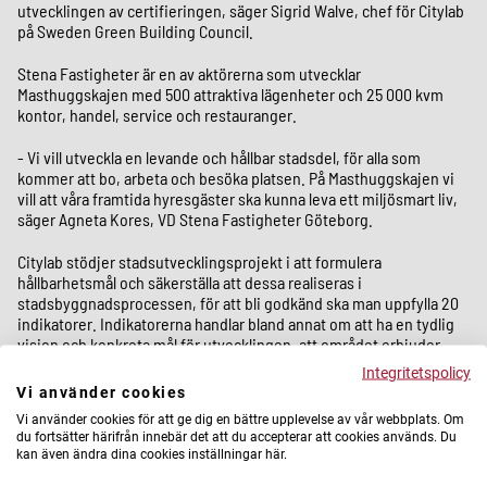
utvecklingen av certifieringen, säger Sigrid Walve, chef för Citylab
på Sweden Green Building Council.
Stena Fastigheter är en av aktörerna som utvecklar
Masthuggskajen med 500 attraktiva lägenheter och 25 000 kvm
kontor, handel, service och restauranger.
- Vi vill utveckla en levande och hållbar stadsdel, för alla som
kommer att bo, arbeta och besöka platsen. På Masthuggskajen vi
vill att våra framtida hyresgäster ska kunna leva ett miljösmart liv,
säger Agneta Kores, VD Stena Fastigheter Göteborg.
Citylab stödjer stadsutvecklingsprojekt i att formulera
hållbarhetsmål och säkerställa att dessa realiseras i
stadsbyggnadsprocessen, för att bli godkänd ska man uppfylla 20
indikatorer. Indikatorerna handlar bland annat om att ha en tydlig
vision och konkreta mål för utvecklingen, att området erbjuder
olika upplåtelseformer, mötesplatser, grönytor och hållbara
Integritetspolicy
färdsätt.
Vi använder cookies
Vi använder cookies för att ge dig en bättre upplevelse av vår webbplats. Om
Mer om Masthuggskajen
du fortsätter härifrån innebär det att du accepterar att cookies används. Du
kan även ändra dina cookies inställningar här.