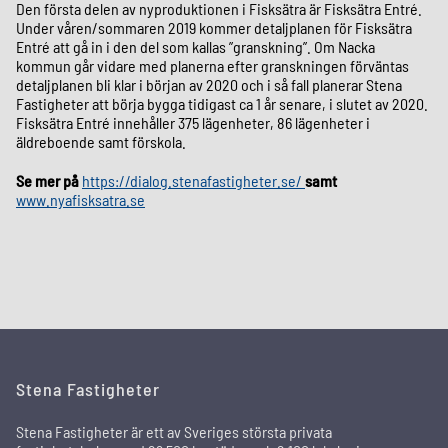
Den första delen av nyproduktionen i Fisksätra är Fisksätra Entré.
Under våren/sommaren 2019 kommer detaljplanen för Fisksätra
Entré att gå in i den del som kallas ”granskning”. Om Nacka
kommun går vidare med planerna efter granskningen förväntas
detaljplanen bli klar i början av 2020 och i så fall planerar Stena
Fastigheter att börja bygga tidigast ca 1 år senare, i slutet av 2020.
Fisksätra Entré innehåller 375 lägenheter, 86 lägenheter i
äldreboende samt förskola.
Se mer på
https://dialog.stenafastigheter.se/
samt
www.nyafisksatra.se
Stena Fastigheter
Stena Fastigheter är ett av Sveriges största privata