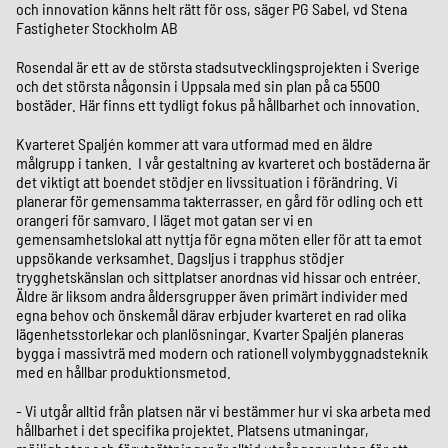
och innovation känns helt rätt för oss, säger PG Sabel, vd Stena
Fastigheter Stockholm AB
Rosendal är ett av de största stadsutvecklingsprojekten i Sverige
och det största någonsin i Uppsala med sin plan på ca 5500
bostäder. Här finns ett tydligt fokus på hållbarhet och innovation.
Kvarteret Spaljén kommer att vara utformad med en äldre
målgrupp i tanken. I vår gestaltning av kvarteret och bostäderna är
det viktigt att boendet stödjer en livssituation i förändring. Vi
planerar för gemensamma takterrasser, en gård för odling och ett
orangeri för samvaro. I läget mot gatan ser vi en
gemensamhetslokal att nyttja för egna möten eller för att ta emot
uppsökande verksamhet. Dagsljus i trapphus stödjer
trygghetskänslan och sittplatser anordnas vid hissar och entréer.
Äldre är liksom andra åldersgrupper även primärt individer med
egna behov och önskemål därav erbjuder kvarteret en rad olika
lägenhetsstorlekar och planlösningar. Kvarter Spaljén planeras
bygga i massivträ med modern och rationell volymbyggnadsteknik
med en hållbar produktionsmetod.
- Vi utgår alltid från platsen när vi bestämmer hur vi ska arbeta med
hållbarhet i det specifika projektet. Platsens utmaningar,