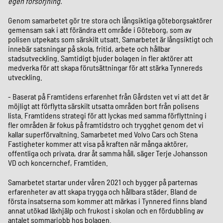
egen försörjning.
Genom samarbetet gör tre stora och långsiktiga göteborgsaktörer
gemensam sak i att förändra ett område i Göteborg, som av
polisen utpekats som särskilt utsatt. Samarbetet är långsiktigt och
innebär satsningar på skola, fritid, arbete och hållbar
stadsutveckling. Samtidigt bjuder bolagen in fler aktörer att
medverka för att skapa förutsättningar för att stärka Tynnereds
utveckling.
- Baserat på Framtidens erfarenhet från Gårdsten vet vi att det är
möjligt att förflytta särskilt utsatta områden bort från polisens
lista. Framtidens strategi för att lyckas med samma förflyttning i
fler områden är fokus på framtidstro och trygghet genom det vi
kallar superförvaltning. Samarbetet med Volvo Cars och Stena
Fastigheter kommer att visa på kraften när många aktörer,
offentliga och privata, drar åt samma håll, säger Terje Johansson
VD och koncernchef, Framtiden.
Samarbetet startar under våren 2021 och bygger på parternas
erfarenheter av att skapa trygga och hållbara städer. Bland de
första insatserna som kommer att märkas i Tynnered finns bland
annat utökad läxhjälp och frukost i skolan och en fördubbling av
antalet sommarjobb hos bolagen.