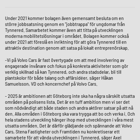
Under 2021 kommer bolagen även gemensamt besluta om en
större jobbsatsning genom en ”jobbtrappa” för ungdomar från
Tynnered. Samarbetet kommer även att titta på utvecklingen
moderna mobilitetslösningar i området. Bolagen kommer också
under 2021 att föreslå en inriktning för att göra Tynnered till en
attraktiv destination genom att satsa på lokalt entreprenörskap.
-Vi på Volvo Cars är fast övertygade om att med involvering av
engagerade invånare och fokus på konkreta aktiviteter som gör
verklig skillnad så kan Tynnered, och andra stadsdelar, bli till
plantskolor för både talang och affärsidéer, säger Håkan
Samuelsson, VD och koncernchef på Volvo Cars.
- 2025 är ambitionen att Göteborg inte ska ha några särskilt utsatta
områden på polisens lista. Det är en tuff ambition men vi ser det
som nödvändigt att både staden och andra aktörer satsar på att nå
den. Alla områden i Göteborg ska vara trygga att bo och verka i. Och
hela stadens utveckling hänger ihop med utvecklingen i våra mest
utsatta områden. Det är därför glädjande och spännande att Volvo
Cars, Stena Fastigheter och Framtiden nu konkretiserar ett
samarbete för att vända utvecklingen i Tynnered, säger Axel