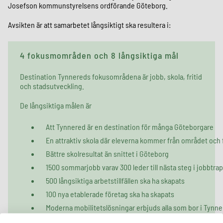
Josefson kommunstyrelsens ordförande Göteborg.
Avsikten är att samarbetet långsiktigt ska resultera i:
4 fokusmområden och 8 långsiktiga mål
Destination Tynnereds fokusområdena är jobb, skola, fritid
och stadsutveckling.
De långsiktiga målen är
Att Tynnered är en destination för många Göteborgare​
En attraktiv skola där eleverna kommer från området och
Bättre skolresultat än snittet i Göteborg​
1500 sommarjobb varav 300 leder till nästa steg i jobbtrap
500 långsiktiga arbetstillfällen ska ha skapats
100 nya etablerade företag ska ha skapats​
Moderna mobilitetslösningar erbjuds alla som bor i Tynne
600 nya bostäder i olika upplåtelseformer