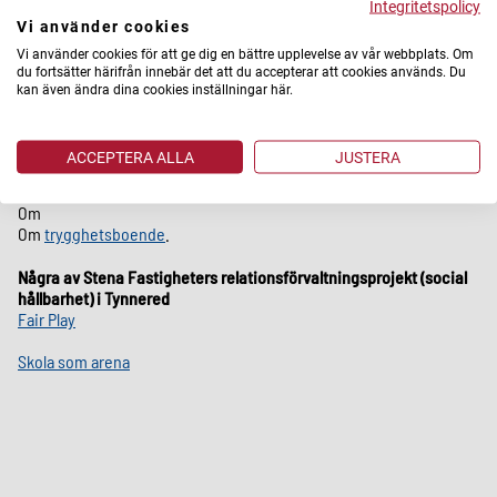
Integritetspolicy
Vi använder cookies
Vi använder cookies för att ge dig en bättre upplevelse av vår webbplats. Om
du fortsätter härifrån innebär det att du accepterar att cookies används. Du
kan även ändra dina cookies inställningar här.
Läs mer om Stena Fastigheters långsiktiga och
pågående arbete i Tynnered:
ACCEPTERA ALLA
JUSTERA
Om satsning på
trygghet.
Om
Om
trygghetsboende
.
Några av Stena Fastigheters relationsförvaltningsprojekt (social
hållbarhet) i Tynnered
Fair Play
Skola som arena