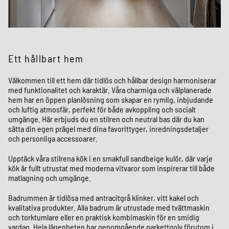
Ett hållbart hem
Välkommen till ett hem där tidlös och hållbar design harmoniserar
med funktionalitet och karaktär. Våra charmiga och välplanerade
hem har en öppen planlösning som skapar en rymlig, inbjudande
och luftig atmosfär, perfekt för både avkoppling och socialt
umgänge. Här erbjuds du en stilren och neutral bas där du kan
sätta din egen prägel med dina favorittyger, inredningsdetaljer
och personliga accessoarer.
Upptäck våra stilrena kök i en smakfull sandbeige kulör, där varje
kök är fullt utrustat med moderna vitvaror som inspirerar till både
matlagning och umgänge.
Badrummen är tidlösa med antracitgrå klinker, vitt kakel och
kvalitativa produkter. Alla badrum är utrustade med tvättmaskin
och torktumlare eller en praktisk kombimaskin för en smidig
vardag. Hela lägenheten har genomgående parkettgolv förutom i