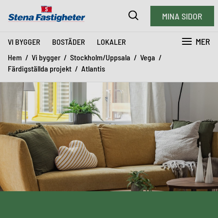
MINA SIDOR
MER
VI BYGGER
BOSTÄDER
LOKALER
Hem
Vi bygger
Stockholm/Uppsala
Vega
Färdigställda projekt
Atlantis