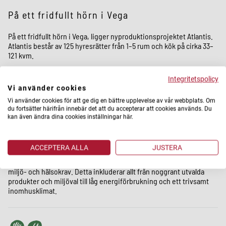
På ett fridfullt hörn i Vega
På ett fridfullt hörn i Vega, ligger nyproduktionsprojektet Atlantis.
Atlantis består av 125 hyresrätter från 1–5 rum och kök på cirka 33–
121 kvm.
Fasaden är delvis crémevit och delvis ljusgul, kompletterad med
Integritetspolicy
en sockelvåning i gult tegel. De gula balkongerna och trädetaljerna
Vi använder cookies
runt om fönster och entréer ger byggnaden en unik karaktär.
Vi använder cookies för att ge dig en bättre upplevelse av vår webbplats. Om
Taken är täckta med både solceller och sedumtak, vilket inte bara
du fortsätter härifrån innebär det att du accepterar att cookies används. Du
är estetiskt tilltalande utan också miljövänligt. Fastigheten är
kan även ändra dina cookies inställningar här.
Svanenmärkt och erbjuder en rökfri miljö, vilket bidrar till en
hälsosam och hållbar livsstil. Den lummiga innergården är perfekt
för lugna stunder och sociala möten.
ACCEPTERA ALLA
JUSTERA
Svanencertifieringen intygar att bostäderna är byggda med höga
miljö- och hälsokrav. Detta inkluderar allt från noggrant utvalda
produkter och miljöval till låg energiförbrukning och ett trivsamt
inomhusklimat.