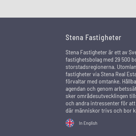
Stena Fastigheter
Stena Fastigheter är ett av Sv
fastighetsbolag med 29 500 bo
storstadsregionerna. Utomland
fastigheter via Stena Real Est
förvaltar med omtanke. Hållba
agendan och genom arbetssätt
sker områdesutvecklingen ti
och andra intressenter för at
där människor trivs och bor k
In English