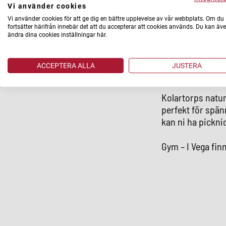
Vi använder cookies
Vi använder cookies för att ge dig en bättre upplevelse av vår webbplats. Om du
Fritid
fortsätter härifrån innebär det att du accepterar att cookies används. Du kan äv
ändra dina cookies inställningar här.
Rudans friluftsom
Här kan du göra a
ACCEPTERA ALLA
JUSTERA
picknick eller fi
Kolartorps natur
perfekt för spän
kan ni ha pickni
Gym – I Vega fin