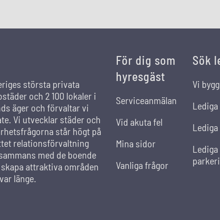
För dig som
Sök l
hyresgäst
eriges största privata
Vi bygg
städer och 2 100 lokaler i
Serviceanmälan
Lediga
s äger och förvaltar vi
ate. Vi utvecklar städer och
Vid akuta fel
Lediga 
rhetsfrågorna står högt på
et relationsförvaltning
Mina sidor
Lediga
llsammans med de boende
parker
Vanliga frågor
t skapa attraktiva områden
var länge.