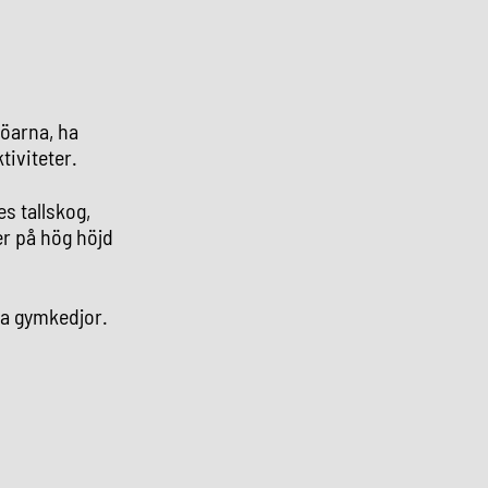
jöarna, ha
tiviteter.
s tallskog,
er på hög höjd
ra gymkedjor.