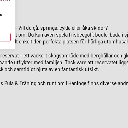
en
råde – Vill du gå, springa, cykla eller åka skidor?
llt, året om. Du kan även spela frisbeegolf, boule, bada i s
ska – helt enkelt den perfekta platsen för härliga utomhusak
reservat – ett vackert skogsområde med berghällar och gle
nande utflykter med familjen. Tack vare att reservatet ligg
ck och samtidigt njuta av en fantastisk utsikt.
ns Puls & Träning och runt om i Haninge finns diverse and