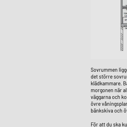
Sovrummen ligger
det större sovru
klädkammare. Ba
morgonen när all
väggarna och kon
övre våningspla
bänkskiva och ö
För att du ska k