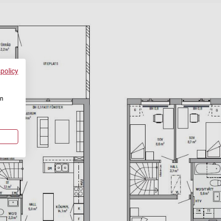
spolicy
en