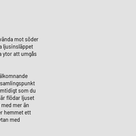
 vända mot söder
a ljusinsläppet
a ytor att umgås
 välkomnande
a samlingspunkt
amtidigt som du
r flödar ljuset
da med mer än
ger hemmet ett
tytan med