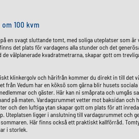
 om 100 kvm
på en svagt sluttande tomt, med soliga uteplatser som är
 finns det plats för vardagens alla stunder och det generös
 de välplanerade kvadratmetrarna, skapar gott om trevlig
iskt klinkergolv och härifrån kommer du direkt in till det
ket från Vedum har en köksö som gärna blir husets social
emedlemmar och gäster. Här kan ni småprata och umgås s
 hand på maten. Vardagsrummet vetter mot baksidan och hä
nster och den luftiga ytan skapar gott om plats för att inre
p. Uteplatsen ligger i anslutning till vardagsrummet och 
 sommaren. Här finns också ett praktiskt kallförråd. Tom
r i storlek.