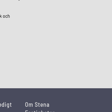
k och
edigt
Om Stena