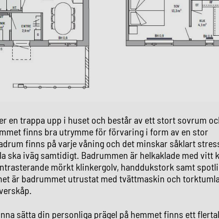
 en trappa upp i huset och består av ett stort sovrum och
mmet finns bra utrymme för förvaring i form av en stor
drum finns på varje våning och det minskar såklart stres
a ska iväg samtidigt. Badrummen är helkaklade med vitt k
trasterande mörkt klinkergolv, handdukstork samt spotlig
net är badrummet utrustat med tvättmaskin och torktuml
verskåp.
unna sätta din personliga prägel på hemmet finns ett flerta