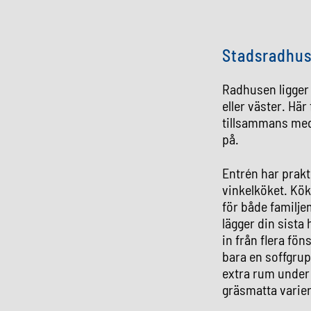
Stadsradhus
Radhusen ligger 
eller väster. Här
tillsammans med
på.
Entrén har prakt
vinkelköket. Kö
för både familj
lägger din sista
in från flera fö
bara en soffgrup
extra rum under
gräsmatta variera