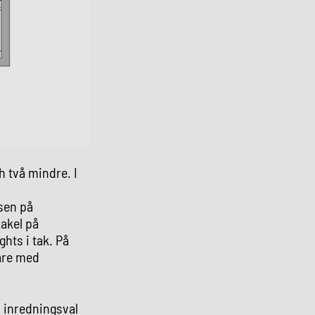
 två mindre. I
sen på
akel på
hts i tak. På
are med
l inredningsval