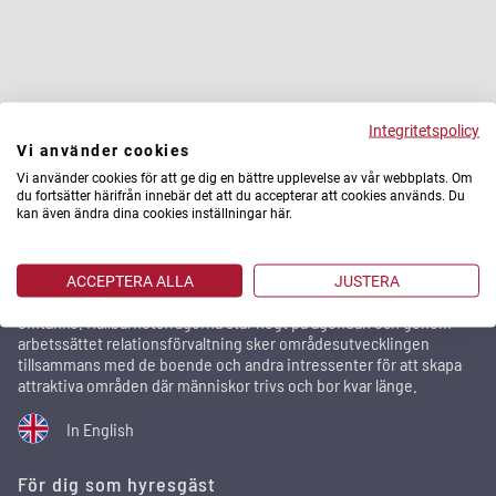
Integritetspolicy
Vi använder cookies
Vi använder cookies för att ge dig en bättre upplevelse av vår webbplats. Om
Stena Fastigheter
du fortsätter härifrån innebär det att du accepterar att cookies används. Du
kan även ändra dina cookies inställningar här.
Stena Fastigheter är ett av Sveriges största privata
fastighetsbolag med 29 500 bostäder och 2 100 lokaler i
storstadsregionerna. Utomlands äger och förvaltar vi fastigheter
ACCEPTERA ALLA
JUSTERA
via Stena Real Estate. Vi utvecklar städer och förvaltar med
omtanke. Hållbarhetsfrågorna står högt på agendan och genom
arbetssättet relationsförvaltning sker områdesutvecklingen
tillsammans med de boende och andra intressenter för att skapa
attraktiva områden där människor trivs och bor kvar länge.
In English
För dig som hyresgäst