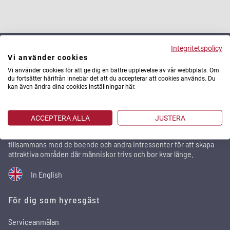
Integritetspolicy
Vi använder cookies
Stena Fastigheter
Vi använder cookies för att ge dig en bättre upplevelse av vår webbplats. Om
du fortsätter härifrån innebär det att du accepterar att cookies används. Du
Stena Fastigheter är ett av Sveriges största privata
kan även ändra dina cookies inställningar här.
fastighetsbolag med 29 500 bostäder och 2 100 lokaler i
storstadsregionerna. Utomlands äger och förvaltar vi fastigheter
via Stena Real Estate. Vi utvecklar städer och förvaltar med
ACCEPTERA ALLA
JUSTERA
omtanke. Hållbarhetsfrågorna står högt på agendan och genom
arbetssättet relationsförvaltning sker områdesutvecklingen
tillsammans med de boende och andra intressenter för att skapa
attraktiva områden där människor trivs och bor kvar länge.
In English
För dig som hyresgäst
Serviceanmälan