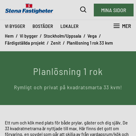
MINA SIDOR
MER
VI BYGGER
BOSTÄDER
LOKALER
Hem
Vi bygger
Stockholm/Uppsala
Vega
Färdigställda projekt
Zenit
Planlösning 1 rok 33 kvm
Planlösning 1 rok
Rymligt och privat på kvadratsmarta 33 kvm!
Ett rum och kök med plats för både prylar, gäster och dig själv. De
33 kvadratmetrarna är nyttjade till max. Här finns det gott om
förvaring, en sovdel som går att skilja av från vardagsrum/kök och