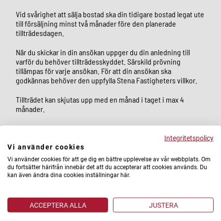
Vid svårighet att sälja bostad ska din tidigare bostad legat ute
till försäljning minst två månader före den planerade
tillträdesdagen.
När du skickar in din ansökan uppger du din anledning till
varför du behöver tillträdesskyddet. Särskild prövning
tillämpas för varje ansökan. För att din ansökan ska
godkännas behöver den uppfylla Stena Fastigheters villkor.​
Tillträdet kan skjutas upp med en månad i taget i max 4
månader.
För mer information kontakta projektets
Integritetspolicy
ansvariga mäklare.​​
Vi använder cookies
Vi använder cookies för att ge dig en bättre upplevelse av vår webbplats. Om
Mäklarens uppgifter hittar du på projektets hemsida.
du fortsätter härifrån innebär det att du accepterar att cookies används. Du
kan även ändra dina cookies inställningar här.
ACCEPTERA ALLA
JUSTERA