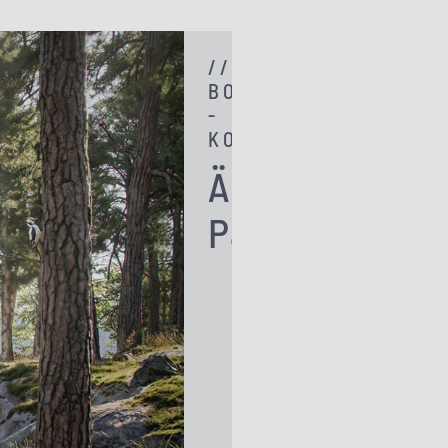
//
BOSTADSRÄTT
-
KOMMANDE
Ängby
Park