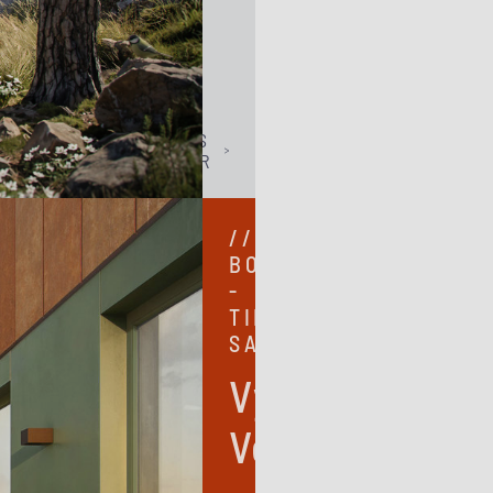
LÄS
MER
//
BOSTADSRÄTT
-
TILL
SALU
Vyn,
Vega