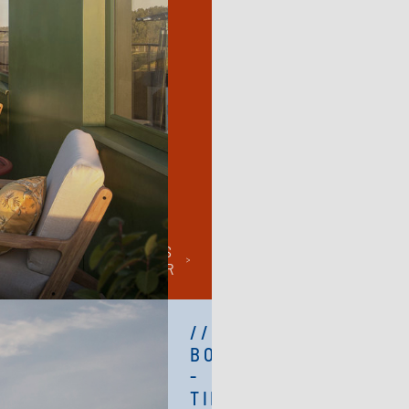
LÄS
MER
//
BOSTADSRÄTT
-
TILL