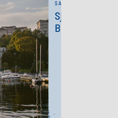
SALU!
Sjöviken,
Bergshamra
LÄS
MER