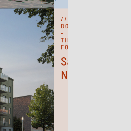
//
BOSTADSRÄTT
-
TILL
FÖRSÄLJNING!
Saltsjöblick,
Nacka