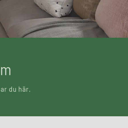
lm
ar du här.