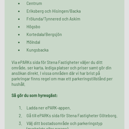
Centrum
Eriksberg och Hisingen/Backa
Frölunda/Tynnered och Askim
Högsbo
Kortedala/Bergsjön
Mölndal
Kungsbacka
Via ePARKs sida för Stena Fastigheter väljer du ditt
område, ser karta, lediga platser och priser samt gör din
ansökan direkt. I vissa områden där vi har brist på
parkringar finns regel om max ett parkeringstillstånd per
hushåll.
Så gör du som hyresgäst:
Ladda ner ePARK‑appen.
Gå till ePARKs sida för Stena Fastigheter Göteborg.
Välj ditt bostadsområde och parkeringstyp
(markplats eller garage).