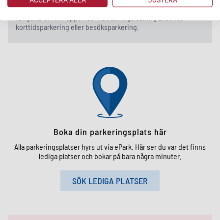
För dig som bara vill parkera en kortare stund i våra områden
fungerar ePARK‑appen som betalningslösning även för
korttidsparkering eller besöksparkering.
Boka din parkeringsplats här
Alla parkeringsplatser hyrs ut via ePark. Här ser du var det finns
lediga platser och bokar på bara några minuter.
SÖK LEDIGA PLATSER