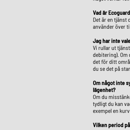
Vad är Ecoguard 
Det är en tjänst 
använder över ti
Jag har inte val
Vi rullar ut tjän
debitering). Om d
det för ditt omr
du se det på sta
Om något inte sy
lägenhet?
Om du misstänker
tydligt du kan v
exempel en kurva
Vilken period p