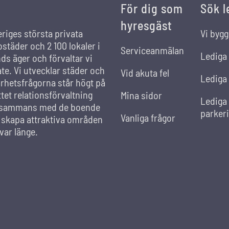
För dig som
Sök l
hyresgäst
eriges största privata
Vi bygg
städer och 2 100 lokaler i
Serviceanmälan
Lediga
s äger och förvaltar vi
ate. Vi utvecklar städer och
Vid akuta fel
Lediga 
rhetsfrågorna står högt på
et relationsförvaltning
Mina sidor
Lediga
llsammans med de boende
parker
Vanliga frågor
t skapa attraktiva områden
var länge.