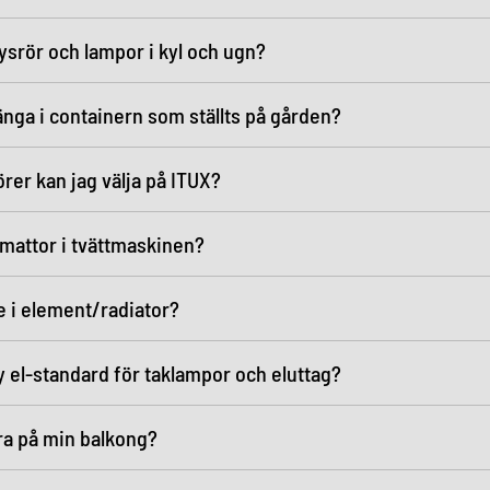
lysrör och lampor i kyl och ugn?
änga i containern som ställts på gården?
örer kan jag välja på ITUX?
 mattor i tvättmaskinen?
e i element/radiator?
 el-standard för taklampor och eluttag?
ra på min balkong?