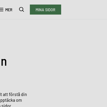
MER
MINA SIDOR
in
t att förstå din
 upptäcka om
a sidor.