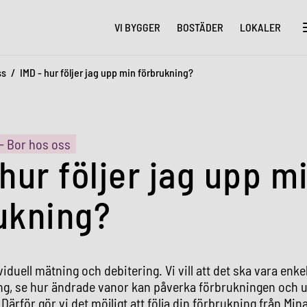
VI BYGGER
BOSTÄDER
LOKALER
ss
IMD - hur följer jag upp min förbrukning?
- Bor hos oss
 hur följer jag upp m
ukning?
viduell mätning och debitering. Vi vill att det ska vara enkel
ng, se hur ändrade vanor kan påverka förbrukningen och
 Därför gör vi det möjligt att följa din förbrukning från Min