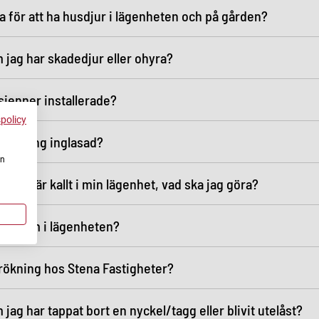
a för att ha husdjur i lägenheten och på gården?
 jag har skadedjur eller ohyra?
sienner installerade?
spolicy
n balkong inglasad?
en
tt det är kallt i min lägenhet, vad ska jag göra?
lera larm i lägenheten?
 rökning hos Stena Fastigheter?
 jag har tappat bort en nyckel/tagg eller blivit utelåst?