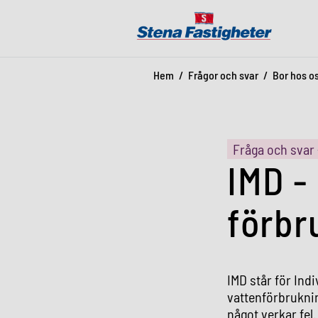
Hem
Frågor och svar
Bor hos o
Fråga och svar 
IMD -
förbr
IMD står för Indi
vattenförbrukni
något verkar fel.