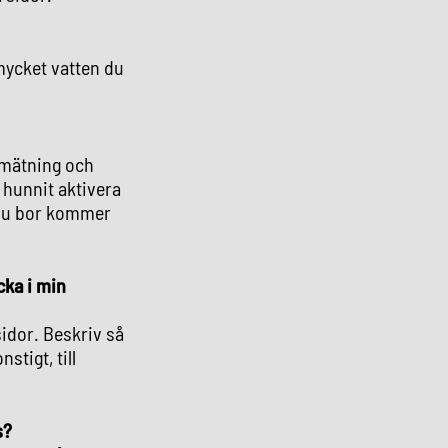
 mycket vatten du
l mätning och
e hunnit aktivera
r du bor kommer
cka i min
idor. Beskriv så
tigt, till
s?