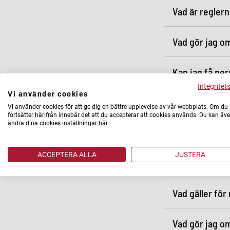
Vad är reglern
Vad gör jag om
Kan jag få per
Integritet
Vi använder cookies
Kan jag få mi
Vi använder cookies för att ge dig en bättre upplevelse av vår webbplats. Om du
fortsätter härifrån innebär det att du accepterar att cookies används. Du kan äv
ändra dina cookies inställningar här.
Jag upplever a
ACCEPTERA ALLA
JUSTERA
Får jag instal
Vad gäller för
Vad gör jag om