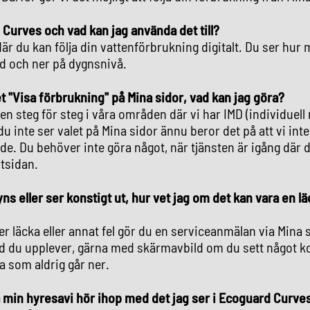
Curves och vad kan jag använda det till?
där du kan följa din vattenförbrukning digitalt. Du ser hur
d och ner på dygnsnivå.
et "Visa förbrukning" på Mina sidor, vad kan jag göra?
sten steg för steg i våra områden där vi har IMD (individuel
u inte ser valet på Mina sidor ännu beror det på att vi int
åde. Du behöver inte göra något, när tjänsten är igång dä
rtsidan.
ns eller ser konstigt ut, hur vet jag om det kan vara en lä
 läcka eller annat fel gör du en serviceanmälan via Mina s
ad du upplever, gärna med skärmavbild om du sett något kons
 som aldrig går ner.
å min hyresavi hör ihop med det jag ser i Ecoguard Curve