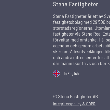
Stena Fastigheter
Stena Fastigheter är ett av Sv
fastighetsbolag med 29 500 bo
storstadsregionerna. Utomland
fastigheter via Stena Real Est
förvaltar med omtanke. Hållba
agendan och genom arbetssätt
sker områdesutvecklingen ti
och andra intressenter för at
där människor trivs och bor k
In English
© Stena Fastigheter AB
Integritetspolicy & GDPR