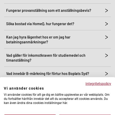
Fungerar provanställning som ett anställningsbevis?
Söka bostad via HomeQ, hur fungerar det?
Kan jag hyra lägenhet hos er om jag har
betalningsanmärkningar?
Vad gäller för inkomstkraven för studiemedel och
timanställning?
Vad innebär B-märkning för förtur hos Boplats Syd?
Integritetspolicy
Kan någon närstående gå i borgen när jag söker lägenhet
Vi använder cookies
hos Stena Fastigheter?
Vi använder cookies för att ge dig en bättre upplevelse av vår webbplats. Om
du fortsätter härifrån innebär det att du accepterar att cookies används. Du
kan även ändra dina cookies inställningar här.
Vad krävs för att kunna hyra lägenhet hos Stena Fastigheter?