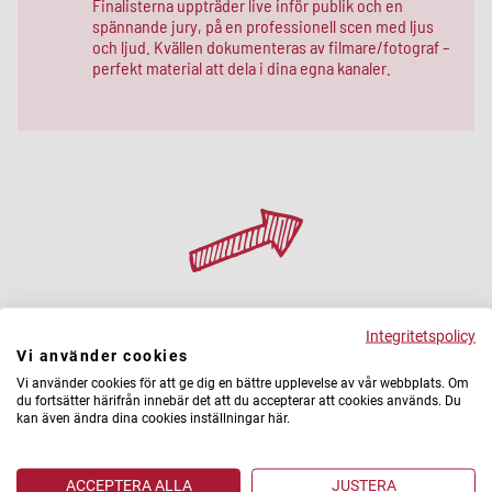
Finalisterna uppträder live inför publik och en
spännande jury, på en professionell scen med ljus
och ljud. Kvällen dokumenteras av filmare/fotograf –
perfekt material att dela i dina egna kanaler.
Skicka in din anmälan nu!
Integritetspolicy
Vi använder cookies
Sista anmälningsdag är 5 augusti!
Vi använder cookies för att ge dig en bättre upplevelse av vår webbplats. Om
du fortsätter härifrån innebär det att du accepterar att cookies används. Du
ANMÄL DIG HÄR
kan även ändra dina cookies inställningar här.
ACCEPTERA ALLA
JUSTERA