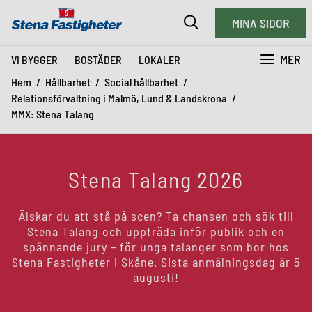
MINA SIDOR
MER
VI BYGGER
BOSTÄDER
LOKALER
Hem
Hållbarhet
Social hållbarhet
Relationsförvaltning i Malmö, Lund & Landskrona
MMX: Stena Talang
Stena Talang 2026
Älskar du att stå på scen? Ta chansen och sök till
Stena Talang och uppträda inför publik och en
spännande jury – för unga talanger som bor hos
Stena Fastigheter i Skåne. Sista anmälningsdag är 5
augusti!