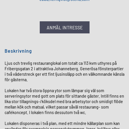
ANMÄL INTRESSE
Beskrivning
Ljus och trevlig restauranglokal om totalt ca 113 kvm uthyres på
Fribergsgatan 2 i attraktiva Johanneberg. Generösa fönsterpartier
i två väderstreck ger ett fint ljusinsläpp och en välkomnande känsla
för gästerna.
Lokalen har två stora öppna ytor som lämpar sig väl som
serveringsytor med gott om plats för sittande gäster. Intill finns en
lika stor tillagnings-/köksdel med bra arbetsytor och smidigt flöde
mellan kök och matsal, vilket passar såväl restaurang- som
cafékoncept. I lokalen finns dessutom två wc.
Lokalen disponeras i två plan, med ett mindre källarplan som kan
användas för exempelvis personalutrymmen, lager, kyl/frys eller