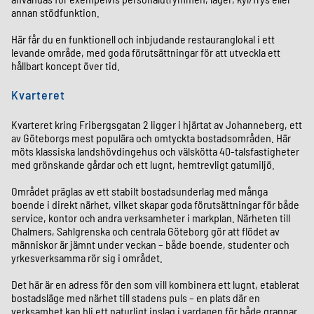
annan stödfunktion.
Här får du en funktionell och inbjudande restauranglokal i ett
levande område, med goda förutsättningar för att utveckla ett
hållbart koncept över tid.
Kvarteret
Kvarteret kring Fribergsgatan 2 ligger i hjärtat av Johanneberg, ett
av Göteborgs mest populära och omtyckta bostadsområden. Här
möts klassiska landshövdingehus och välskötta 40-talsfastigheter
med grönskande gårdar och ett lugnt, hemtrevligt gatumiljö.
Området präglas av ett stabilt bostadsunderlag med många
boende i direkt närhet, vilket skapar goda förutsättningar för både
service, kontor och andra verksamheter i markplan. Närheten till
Chalmers, Sahlgrenska och centrala Göteborg gör att flödet av
människor är jämnt under veckan – både boende, studenter och
yrkesverksamma rör sig i området.
Det här är en adress för den som vill kombinera ett lugnt, etablerat
bostadsläge med närhet till stadens puls – en plats där en
verksamhet kan bli ett naturligt inslag i vardagen för både grannar