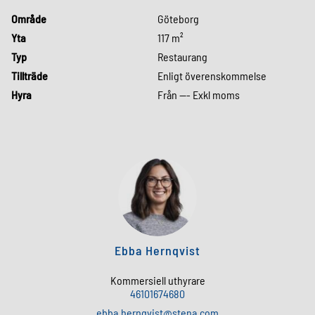
Område
Göteborg
Yta
117 m²
Typ
Restaurang
Tillträde
Enligt överenskommelse
Hyra
Från --- Exkl moms
Ebba Hernqvist
Kommersiell uthyrare
46101674680
ebba
.
hernqvist
@
stena
.
com