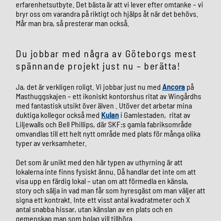
erfarenhetsutbyte. Det bästa är att vi lever efter omtanke – vi
bryr oss om varandra på riktigt och hjälps åt när det behövs.
Mår man bra, så presterar man också.
Du jobbar med några av Göteborgs mest
spännande projekt just nu – berätta!
Ja, det är verkligen roligt. Vi jobbar just nu med
Ancora
på
Masthuggskajen – ett ikoniskt kontorshus ritat av Wingårdhs
med fantastisk utsikt över älven . Utöver det arbetar mina
duktiga kollegor också med
Kulan
i Gamlestaden, ritat av
Liljewalls och Bell Phillips, där SKF:s gamla fabriksområde
omvandlas till ett helt nytt område med plats för många olika
typer av verksamheter.
Det som är unikt med den här typen av uthyrning är att
lokalerna inte finns fysiskt ännu. Då handlar det inte om att
visa upp en färdig lokal – utan om att förmedla en känsla,
story och sälja in vad man får som hyresgäst om man väljer att
signa ett kontrakt. Inte ett visst antal kvadratmeter och X
antal snabba hissar, utan känslan av en plats och en
gemenskap man som bolag vill tillhöra.