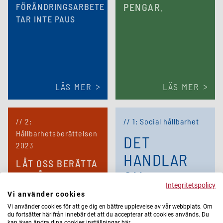
FÖRÄNDRINGSARBETE
PENGAR.
TAR INTE PAUS
LÄS MER
LÄS MER
// 2:
// 1: Social hållbarhet
Hållbarhetsberättelsen
DET
2023
HANDLAR
LÅT OSS BERÄTTA
OM
OM HÅLLBARHET
Integritetspolicy
OCH VARFÖR DET
MÄNNISKOR
Vi använder cookies
ÄR SÅ VIKTIGT
Vi använder cookies för att ge dig en bättre upplevelse av vår webbplats. Om
du fortsätter härifrån innebär det att du accepterar att cookies används. Du
kan även ändra dina cookies inställningar här.