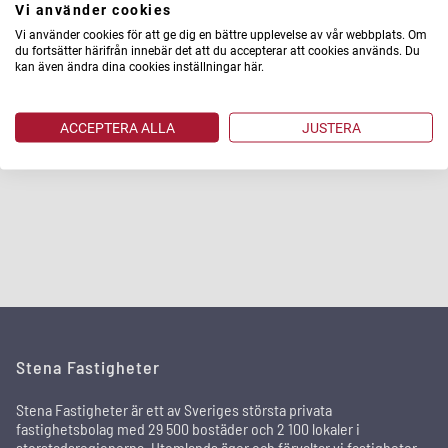
- Det här är ett sätt för oss att bidra till att våra hyresgäster som
Vi använder cookies
idag står utanför arbetslivet får en möjlighet till jobb. Integration
Vi använder cookies för att ge dig en bättre upplevelse av vår webbplats. Om
och mångfald är viktigt för oss när vi utvecklar hållbara, trygga och
du fortsätter härifrån innebär det att du accepterar att cookies används. Du
trivsamma kvarter, säger Agneta Kores.
kan även ändra dina cookies inställningar här.
ACCEPTERA ALLA
JUSTERA
Foto: Nova Faham.
Stena Fastigheter
Stena Fastigheter är ett av Sveriges största privata
fastighetsbolag med 29 500 bostäder och 2 100 lokaler i
storstadsregionerna. Utomlands äger och förvaltar vi fastigheter