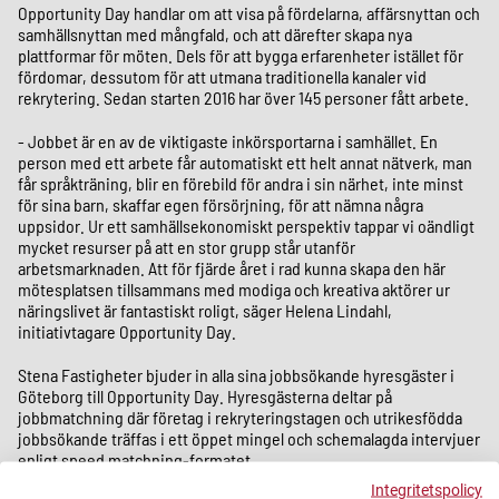
Opportunity Day handlar om att visa på fördelarna, affärsnyttan och
samhällsnyttan med mångfald, och att därefter skapa nya
plattformar för möten. Dels för att bygga erfarenheter istället för
fördomar, dessutom för att utmana traditionella kanaler vid
rekrytering. Sedan starten 2016 har över 145 personer fått arbete.
- Jobbet är en av de viktigaste inkörsportarna i samhället. En
person med ett arbete får automatiskt ett helt annat nätverk, man
får språkträning, blir en förebild för andra i sin närhet, inte minst
för sina barn, skaffar egen försörjning, för att nämna några
uppsidor. Ur ett samhällsekonomiskt perspektiv tappar vi oändligt
mycket resurser på att en stor grupp står utanför
arbetsmarknaden. Att för fjärde året i rad kunna skapa den här
mötesplatsen tillsammans med modiga och kreativa aktörer ur
näringslivet är fantastiskt roligt, säger Helena Lindahl,
initiativtagare Opportunity Day.
Stena Fastigheter bjuder in alla sina jobbsökande hyresgäster i
Göteborg till Opportunity Day. Hyresgästerna deltar på
jobbmatchning där företag i rekryteringstagen och utrikesfödda
jobbsökande träffas i ett öppet mingel och schemalagda intervjuer
enligt speed matchning-formatet.
Integritetspolicy