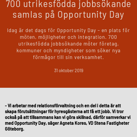
700 utrikesfödda jobbsökande
samlas på Opportunity Day
Idag är det dags för Opportunity Day – en plats för
möten, möjligheter och integration. 700
utrikesfödda jobbsökande möter företag,
kommuner och myndigheter som söker nya
förmågor till sin verksamhet.
31 oktober 2019
- Vi arbetar med relationsförvaltning och en del i detta är att
skapa förutsättningar för hyresgästerna att få ett jobb. Vi tror
också på att tillsammans kan vi göra skillnad, därför samverkar vi
med Opportunity Day, säger Agneta Kores, VD Stena Fastigheter
Göteborg.