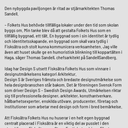
Den nybyggda paviljongen är ritad av stjärnarkitekten Thomas
Sandell.
– Folkets Hus behövde tillfälliga lokaler under den tid som skolan
byggs om. Min tanke blev då att gestalta Folkets Hus som en
tillfällig byggnad, ett tält. En byggnad som i sin identitet är tydlig
och identitetsskapande, en byggnad som skall vara tydlig i
Fisksätra och stolt kunna kommunicera verksamheten. Jag ville
även att huset skulle ge en humoristisk blinkning till koppartälten i
Haga, säger Thomas Sandell, chefsarkitekt på SandellSandberg.
Idag har Design S utsett Fisksätra Folkets Hus som vinnare i
designutmärkelsens kategori Arkitektur.
Design S är Sveriges främsta och bredaste designutmärkelse som
hela designbranschen står bakom. Det är föreningen Svensk Form
som driver Design S – Swedish Design Awards. Utmärkelsen riktar
sig till professionella designer, arkitekter, konsthantverkare,
hållbarhetsexperter, enskilda utövare, producenter, företag och
institutioner som arbetar med design och form i bred bemärkelse.
Att Fisksätra Folkets Hus nu huserar i en helt egen byggnad
centralt placerad i Fisksätra är en viktig del av pusslet i den