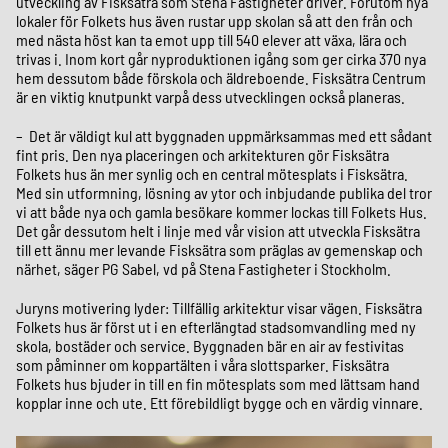
utveckling av Fisksätra som Stena Fastigheter driver. Förutom nya
lokaler för Folkets hus även rustar upp skolan så att den från och
med nästa höst kan ta emot upp till 540 elever att växa, lära och
trivas i. Inom kort går nyproduktionen igång som ger cirka 370 nya
hem dessutom både förskola och äldreboende. Fisksätra Centrum
är en viktig knutpunkt varpå dess utvecklingen också planeras.
– Det är väldigt kul att byggnaden uppmärksammas med ett sådant
fint pris. Den nya placeringen och arkitekturen gör Fisksätra
Folkets hus än mer synlig och en central mötesplats i Fisksätra.
Med sin utformning, lösning av ytor och inbjudande publika del tror
vi att både nya och gamla besökare kommer lockas till Folkets Hus.
Det går dessutom helt i linje med vår vision att utveckla Fisksätra
till ett ännu mer levande Fisksätra som präglas av gemenskap och
närhet, säger PG Sabel, vd på Stena Fastigheter i Stockholm.
Juryns motivering lyder: Tillfällig arkitektur visar vägen. Fisksätra
Folkets hus är först ut i en efterlängtad stadsomvandling med ny
skola, bostäder och service. Byggnaden bär en air av festivitas
som påminner om koppartälten i våra slottsparker. Fisksätra
Folkets hus bjuder in till en fin mötesplats som med lättsam hand
kopplar inne och ute. Ett förebildligt bygge och en värdig vinnare.