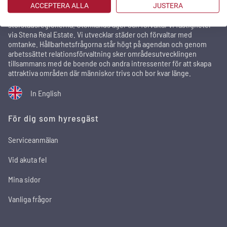
Stena Fastigheter är ett av Sveriges största privata
ACCEPTERA ALLA
JUSTERA
fastighetsbolag med 29 500 bostäder och 2 100 lokaler i
storstadsregionerna. Utomlands äger och förvaltar vi fastigheter
via Stena Real Estate. Vi utvecklar städer och förvaltar med
omtanke. Hållbarhetsfrågorna står högt på agendan och genom
arbetssättet relationsförvaltning sker områdesutvecklingen
tillsammans med de boende och andra intressenter för att skapa
attraktiva områden där människor trivs och bor kvar länge.
In English
För dig som hyresgäst
Serviceanmälan
Vid akuta fel
Mina sidor
Vanliga frågor