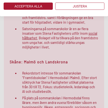
bland annat läsning, matematik och teknik med
ACCEPTERA ALLA
JUSTERA
aktiviteter som stärker gemenskap, rörelse och
nyfikenhet. Syfte: att stärka elever självförtroende
och framtidstro, samt i förlängningen ge en bra
start för högstadiet, vidare in i gymnasiet.
Satsningarna på sommarskolor är en av flera
insatser som Stena Fastigheters utför inom
social
hållbarhet
. Bolaget vill ta tillvara på den framtidstro
som unga har, och samtidigt stärka ungas
möjligheter i livet.
Skåne: Malmö och Landskrona
Rekordstort intresse för sommarskolan
”Framtidsskolan” i Hermodsdal i Malmö. Efter stort
söktryck har Stena Fastigheter utökat platserna
från 30 till 72. Fokus: studieteknik, ledarskap och
AI och studiebesök.
På plats på sommarskolan i Hermodsdal finns
lärare, men även andra vuxna förebilder såsom en
byggingenjör, läkare, entreprenör, socionom och