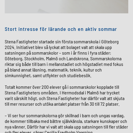
Stort intresse för lärande och en aktiv sommar
Stena Fastigheter startade sin första sommarskola i Göteborg
2024. Initiativet blev så lyckat att bolaget valt att skala upp
satsningen på sommarskolor – som i år finns i fyra städer:
Göteborg, Stockholm, Malmö och Landskrona. Sommarskolorna
riktar sig både till barn i mellanstadiet och högstadiet med fokus
på bland annat läsning, matematik, teknik, kultur och
simkunnighet, samt utflykter och studiebesök.
Totalt kommer över 200 elever gå i sommarskolor kopplade till
Stena Fastigheters områden. I Hermodsdal i Malmö har trycket
varit särskilt högt, och Stena Fastigheter har därför valt att skjuta
till mer resurser och utöka antalet platser från 30 till 72 platser.
– Vi ser hur sommarskolorna gör skillnad i barn och ungas vardag,
de kommer tillbaka med bättre självkänsla, starkare kunskaper och
nya vänner. Därför har vi valt att skala upp satsningen till fler städer
och fler elever, säger Cecilia Fredholm Vaarning.