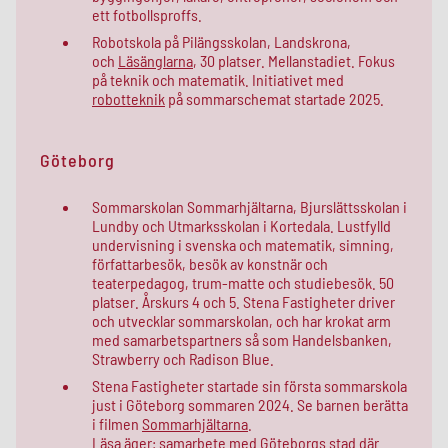
ett fotbollsproffs.
Robotskola på Pilängsskolan, Landskrona,
och
Läsänglarna
, 30 platser. Mellanstadiet. Fokus
på teknik och matematik. Initiativet med
robotteknik
på sommarschemat startade 2025.
Göteborg
Sommarskolan Sommarhjältarna, Bjurslättsskolan i
Lundby och Utmarksskolan i Kortedala. Lustfylld
undervisning i svenska och matematik, simning,
författarbesök, besök av konstnär och
teaterpedagog, trum-matte och studiebesök. 50
platser. Årskurs 4 och 5. Stena Fastigheter driver
och utvecklar sommarskolan, och har krokat arm
med samarbetspartners så som Handelsbanken,
Strawberry och Radison Blue.
Stena Fastigheter startade sin första sommarskola
just i Göteborg sommaren 2024. Se barnen berätta
i filmen
Sommarhjältarna
.
Läsa äger
: samarbete med Göteborgs stad där