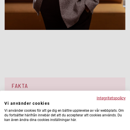
FAKTA
Integritetspolicy
Sommarskolor för över 200 elever främst
Vi använder cookies
mellanstadieelever i Göteborg, Stockholm, Malmö
och Landskrona.
Vi använder cookies för att ge dig en bättre upplevelse av vår webbplats. Om
du fortsätter härifrån innebär det att du accepterar att cookies används. Du
Stena Fastigheters sommarskolor är kostnadsfria
kan även ändra dina cookies inställningar här.
satsningar för elever i skolor i och omkring Stena
Fastigheters kvarter. Här varvas undervisning i