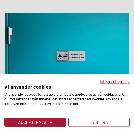
Integritetspolicy
Vi använder cookies
Vi använder cookies för att ge dig en bättre upplevelse av vår webbplats. Om
du fortsätter härifrån innebär det att du accepterar att cookies används. Du
kan även ändra dina cookies inställningar här.
Husen är präglade av detaljer i en mintblå nyans.
ACCEPTERA ALLA
JUSTERA
För att göra inflyttningen så smidig som möjligt får varje hushåll en
hisstid på två timmar. Under den andra inflyttningsdagen var det