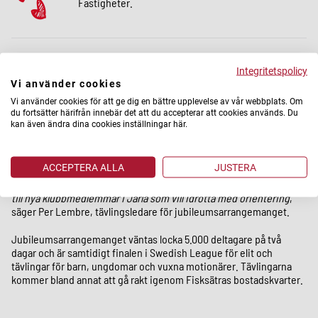
Fastigheter.
Projektet är ett samarbete mellan Stena Fastigheter och Järla
Integritetspolicy
Orientering. Med hjälp av En Frisk Generation och Fisksätra IF har
Vi använder cookies
ett antal familjer fått prova på orientering. Familjerna har möjlighet
Vi använder cookies för att ge dig en bättre upplevelse av vår webbplats. Om
att delta i jubileumstävlingarna i maj.
du fortsätter härifrån innebär det att du accepterar att cookies används. Du
kan även ändra dina cookies inställningar här.
-
Orienteringsidrotten är generellt sett dåliga på integration av nya
målgrupper och Fisksätra är i princip en vit fläck på vår
medlemskarta trots att det ligger i vårt upptagningsområde. Vi ser
ACCEPTERA ALLA
JUSTERA
enormt positivt på det här samarbetet och möjligheten att sprida
orienteringen och vi hoppas självklart att det i förlängningen leder
till nya klubbmedlemmar i Järla som vill idrotta med orientering
,
säger Per Lembre, tävlingsledare för jubileumsarrangemanget.
Jubileumsarrangemanget väntas locka 5.000 deltagare på två
dagar och är samtidigt finalen i Swedish League för elit och
tävlingar för barn, ungdomar och vuxna motionärer. Tävlingarna
kommer bland annat att gå rakt igenom Fisksätras bostadskvarter.