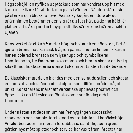
Högsbohöjd, en nyfiken upptäckare som har vandrat upp hit med
karta och kikare för att hitta sin plats i världen. När den ställer sig
på stenen och blickar ut över Västra kyrkogården, Göta älv och
stjärnhimlen bestämmer den sig för att just här, på denna höjd, är
platsen att slå sig ned och bygga sitt liv, säger konstnären Joakim
Ojanen.
Konstverket är cirka 5,5 meter högt och står på en hög sten. Det är
gjutet i brons med klassisk blågrön patina, medan linsen i kikaren
har en polerad bronston som lyser upp och symboliserar
framtidshopp. De långa, smala armarna och benen skapar en tydlig
siluett mot husfasaderna utan att skymma utsikten för de boende.
De klassiska materialen blandas med den samtida stilen och skapar
en innovativ och spännande skulptur som tillför området något
unikt. Konstnärens mål är att verket ska upplevas positivt och
öppet – likt en följeslagare för alla som bor här idag och i
framtiden.
Under nästan ett decennium har Pennygången successivt
renoverats och kompletterats med nyproduktion i Ekebäckshöjd.
Antalet bostäder har mer än fördubblats, samtidigt som gröna
gårdar, nya mötesplatser och service har vuxit fram. Arbetet har