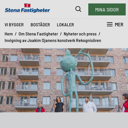
MINA SIDOR
MER
VI BYGGER
BOSTÄDER
LOKALER
Hem
Om Stena Fastigheter
Nyheter och press
Invigning av Joakim Ojanens konstverk Rekognisören