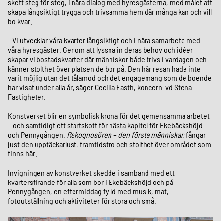
skett steg för steg, i nära dialog med hyresgästerna, med målet att
skapa långsiktigt trygga och trivsamma hem där många kan och vill
bo kvar.
- Vi utvecklar våra kvarter långsiktigt och i nära samarbete med
våra hyresgäster. Genom att lyssna in deras behov och idéer
skapar vi bostadskvarter där människor både trivs i vardagen och
känner stolthet över platsen de bor på. Den här resan hade inte
varit möjlig utan det tålamod och det engagemang som de boende
har visat under alla år, säger Cecilia Fasth, koncern-vd Stena
Fastigheter.
Konstverket blir en symbolisk krona för det gemensamma arbetet
– och samtidigt ett startskott för nästa kapitel för Ekebäckshöjd
och Pennygången.
Rekognosören – den första människan
fångar
just den upptäckarlust, framtidstro och stolthet över området som
finns här.
Invigningen av konstverket skedde i samband med ett
kvartersfirande för alla som bor i Ekebäckshöjd och på
Pennygången, en eftermiddag fylld med musik, mat,
fotoutställning och aktiviteter för stora och små.