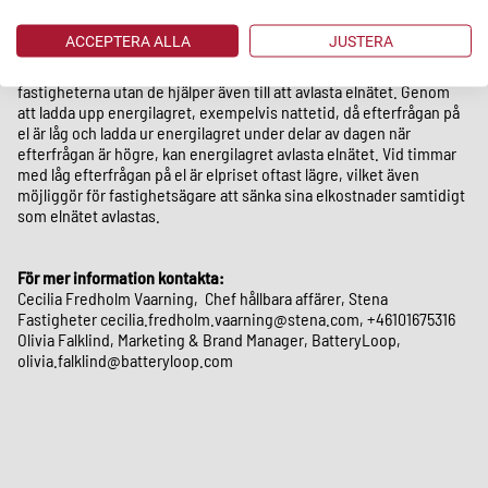
både elmarknadsområde 3 och 4, fortsätter Rasmus Bergström, vd
BatteryLoop
ACCEPTERA ALLA
JUSTERA
Att Stena Fastigheter gör den här investering stöttar inte bara
fastigheterna utan de hjälper även till att avlasta elnätet. Genom
att ladda upp energilagret, exempelvis nattetid, då efterfrågan på
el är låg och ladda ur energilagret under delar av dagen när
efterfrågan är högre, kan energilagret avlasta elnätet. Vid timmar
med låg efterfrågan på el är elpriset oftast lägre, vilket även
möjliggör för fastighetsägare att sänka sina elkostnader samtidigt
som elnätet avlastas.
För mer information kontakta:
Cecilia Fredholm Vaarning, Chef hållbara affärer, Stena
Fastigheter cecilia.fredholm.vaarning@stena.com, +46101675316
Olivia Falklind, Marketing & Brand Manager, BatteryLoop,
olivia.falklind@batteryloop.com