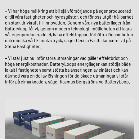
– Vi har höga mål kring att bli självförsörjande på egenproducerad
el till våra fastigheter och hyresgäster, och för oss utgör hållbarhet
en stark drivkraft till innovation. Genom våra nya batterilager från
Batteryloop får vi, genom modern teknologi, möjligheten att lagra
vår egenproducerade el, kapa effekttoppar, förbättra lönsamheten
och minska vårt klimatavtryck, säger Cecilia Fasth, koncern-vd på
Stena Fastigheter.
– Vi står just nu inför stora utmaningar vad gäller effektbrist och
höga energikostnader. BatteryLoops energilager kan stödja både
lokalt i fastigheten samt stötta balanseringen av elnätet och kan
därmed vara en del av lösningen för de ökade utmaningar vi står
inför på elmarknaden, säger Rasmus Bergström, vd BatteryLoop.