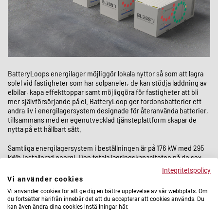
BatteryLoops energilager möjliggör lokala nyttor så som att lagra
solel vid fastigheter som har solpaneler, de kan stödja laddning av
elbilar, kapa effekttoppar samt möjliggöra för fastigheter att bli
mer självförsörjande på el. BatteryLoop ger fordonsbatterier ett
andra liv i energilagersystem designade för återanvända batterier,
tillsammans med en egenutvecklad tjänsteplattform skapar de
nytta på ett hållbart sätt.
Samtliga energilagersystem i beställningen är på 176 kW med 295
kWh installerad energi. Den totala lagringskapaciteten på de sex
energilagren är sammanlagt 1 770 kWh, vilket motsvarar
Integritetspolicy
dygnsbehovet av hushållsel för 360 lägenheter.
Vi använder cookies
Vi använder cookies för att ge dig en bättre upplevelse av vår webbplats. Om
– Våra system gör verkligen nytta för våra kunder, vilket detta visar
du fortsätter härifrån innebär det att du accepterar att cookies används. Du
på. Det är en stor möjlighet och vi är väldigt glada över vår
kan även ändra dina cookies inställningar här.
expansion. Att få möjlighet att göra mer nytta i fler städer och i