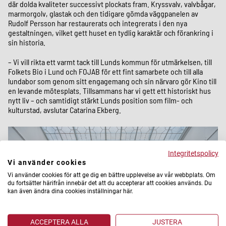
där dolda kvaliteter successivt plockats fram. Kryssvalv, valvbågar,
marmorgolv, glastak och den tidigare gömda väggpanelen av
Rudolf Persson har restaurerats och integrerats i den nya
gestaltningen, vilket gett huset en tydlig karaktär och förankring i
sin historia.
– Vi vill rikta ett varmt tack till Lunds kommun för utmärkelsen, till
Folkets Bio i Lund och FOJAB för ett fint samarbete och till alla
lundabor som genom sitt engagemang och sin närvaro gör Kino till
en levande mötesplats. Tillsammans har vi gett ett historiskt hus
nytt liv – och samtidigt stärkt Lunds position som film- och
kulturstad, avslutar Catarina Ekberg.
Integritetspolicy
Vi använder cookies
Vi använder cookies för att ge dig en bättre upplevelse av vår webbplats. Om
du fortsätter härifrån innebär det att du accepterar att cookies används. Du
kan även ändra dina cookies inställningar här.
ACCEPTERA ALLA
JUSTERA