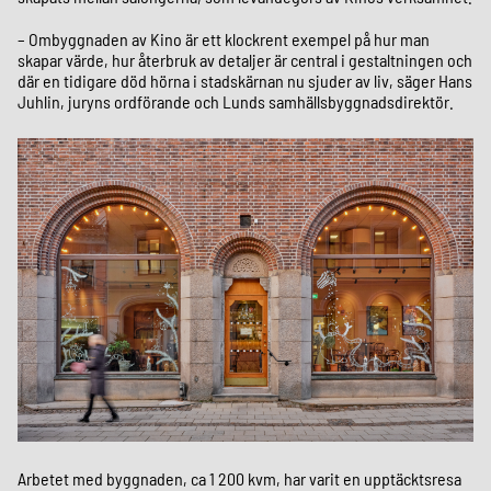
– Ombyggnaden av Kino är ett klockrent exempel på hur man
skapar värde, hur återbruk av detaljer är central i gestaltningen och
där en tidigare död hörna i stadskärnan nu sjuder av liv, säger Hans
Juhlin, juryns ordförande och Lunds samhällsbyggnadsdirektör.
Arbetet med byggnaden, ca 1 200 kvm, har varit en upptäcktsresa