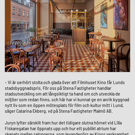
– Vi är oerhört stolta och glada över att Filmhuset Kino får Lunds
stadsbyggnadspris. För oss på Stena Fastigheter handlar
stadsutveckling om att långsiktigt ta hand om och utveckla de
miljöer som redan finns, och här har vi kunnat ge en anrik byggnad
nytt liv som en öppen mötesplats för film och kultur mitt i Lund,
säger Catarina Ekberg, vd på Stena Fastigheter Malmö AB.
Juryn lyfter särskilt fram hur det tidigare slutna hörnet vid Lilla
Fiskaregatan har öppnats upp och hur ett publikt atrium har
skapats mellan salongerna, som levandegörs av Kinos verksamhet.