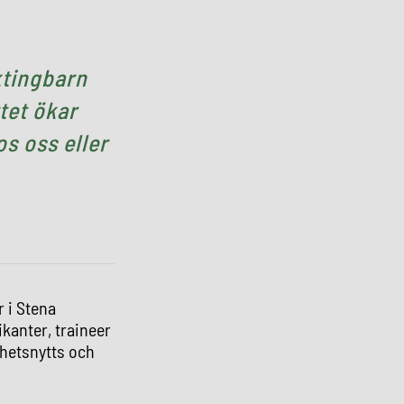
ktingbarn
tet ökar
os oss eller
 i Stena
kanter, traineer
ghetsnytts och