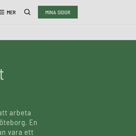
MER
MINA SIDOR
t
att arbeta
Göteborg. En
n vara ett