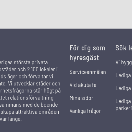
För dig som
Sök l
hyresgäst
eriges största privata
Vi bygg
städer och 2 100 lokaler i
Serviceanmälan
Lediga
s äger och förvaltar vi
ate. Vi utvecklar städer och
Vid akuta fel
Lediga 
rhetsfrågorna står högt på
et relationsförvaltning
Mina sidor
Lediga
llsammans med de boende
parker
Vanliga frågor
t skapa attraktiva områden
var länge.