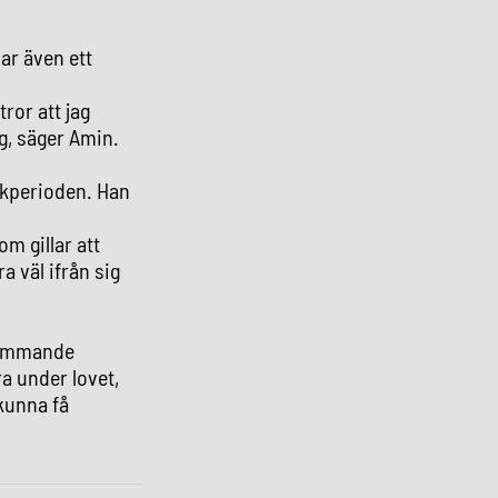
ar även ett
ror att jag
ig, säger Amin.
ikperioden. Han
om gillar att
a väl ifrån sig
mkommande
ra under lovet,
 kunna få