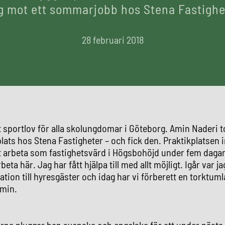
g mot ett sommarjobb hos Stena Fastighe
28 februari 2018
t sportlov för alla skolungdomar i Göteborg. Amin Naderi 
plats hos Stena Fastigheter – och fick den. Praktikplatsen 
tt arbeta som fastighetsvärd i Högsbohöjd under fem dagar
rbeta här. Jag har fått hjälpa till med allt möjligt. Igår var 
ation till hyresgäster och idag har vi förberett en torktum
Amin.
na pluggar han svenska och engelska för att under nästa 