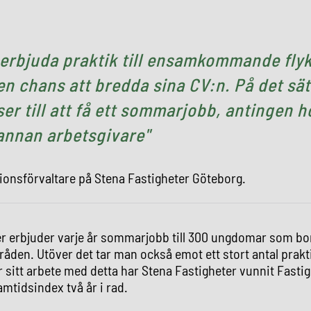
erb​juda praktik till ensamkommande fly
en chans att bredda sina CV:n. På det sät
er till att få ett sommarjobb, antingen h
annan arbetsgivare
ationsförvaltare på Stena Fastigheter Göteborg.
r erbjuder varje år sommarjobb till 300 ungdomar som bor
åden. Utöver det tar man också emot ett stort antal prakti
ör sitt arbete med detta har Stena Fastigheter vunnit Fasti
mtidsindex två år i rad.​​