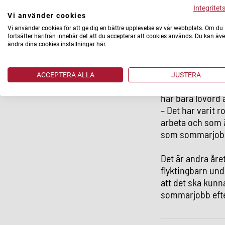
Integritet
Vi använder cookies
Det är inte bara
Vi använder cookies för att ge dig en bättre upplevelse av vår webbplats. Om du
tydligt mål med 
fortsätter härifrån innebär det att du accepterar att cookies används. Du kan äv
ändra dina cookies inställningar här.
– Jag skulle jät
skulle passa bra
ACCEPTERA ALLA
JUSTERA
Fastighetsvärde
har bara lovord 
– Det har varit r
arbeta och som ä
som sommarjobba
Det är andra åre
flyktingbarn unde
att det ska kunn
sommarjobb efte