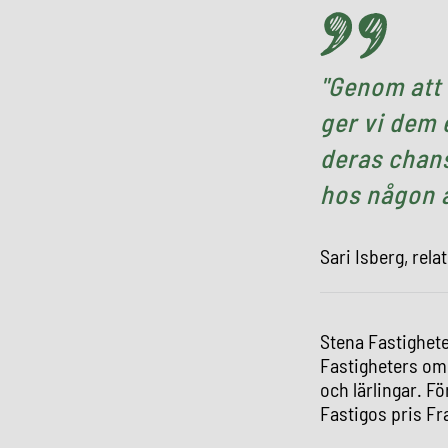
Genom att 
ger vi dem 
deras chans
hos någon 
Sari Isberg, rel
Stena Fastighete
Fastigheters omr
och lärlingar. F
Fastigos pris Fra