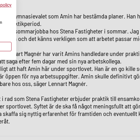
spolicy
 kring gymnasievalet som Amin har bestämda planer. Han h
sin praktikperiod.
en
tegärna sommarjobba hos Stena Fastigheter i sommar. Jag t
 i rollen och det känns verkligen som att arbetet passar m
n Lennart Magnér har varit Amins handledare under prakt
att säga efter fem dagar med sin nya arbetskollega.
oligt att haft Amin här under sportlovet. Han är en go kille s
r öppen för nya arbetsuppgifter. Amin skulle definitivt gör
re hos oss, säger Lennart Magnér.
t i rad som Stena Fastigheter erbjuder praktik till ensa
r sportlovet. Syftet är de ska få något meningsfullt att gö
a skaffa sig nyttig erfarenhet för framtiden och eventuellt
råt.