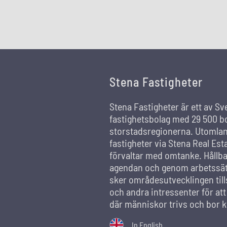
Stena Fastigheter
Stena Fastigheter är ett av Sv
fastighetsbolag med 29 500 bo
storstadsregionerna. Utomland
fastigheter via Stena Real Est
förvaltar med omtanke. Hållba
agendan och genom arbetssätt
sker områdesutvecklingen ti
och andra intressenter för at
där människor trivs och bor k
In English