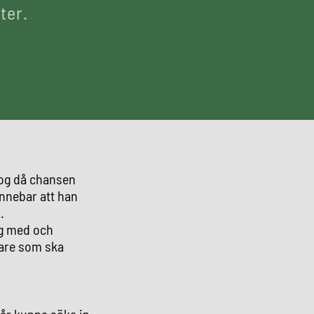
ter.
tog då chansen
innebar att han
.
jag med och
lare som ska
år kunna söka in