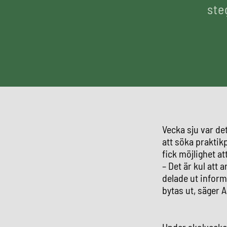
ste
Vecka sju var de
att söka praktik
fick möjlighet a
– Det är kul att a
delade ut inform
bytas ut, säger 
Under skolveckor