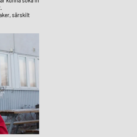
t.
ker, särskilt