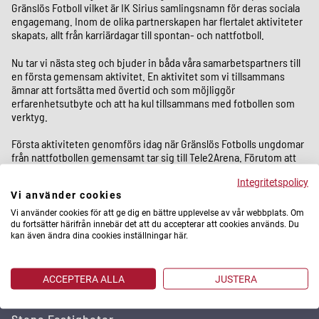
Gränslös Fotboll vilket är IK Sirius samlingsnamn för deras sociala
engagemang. Inom de olika partnerskapen har flertalet aktiviteter
skapats, allt från karriärdagar till spontan- och nattfotboll.
Nu tar vi nästa steg och bjuder in båda våra samarbetspartners till
en första gemensam aktivitet. En aktivitet som vi tillsammans
ämnar att fortsätta med övertid och som möjliggör
erfarenhetsutbyte och att ha kul tillsammans med fotbollen som
verktyg.
Första aktiviteten genomförs idag när Gränslös Fotbolls ungdomar
från nattfotbollen gemensamt tar sig till Tele2Arena. Förutom att
de kommer få se den allsvenska matchen mellan just Hammarby
Integritetspolicy
och IK Sirius så kommer de bjudas på både frågesport och mat.
Vi använder cookies
Vi använder cookies för att ge dig en bättre upplevelse av vår webbplats. Om
du fortsätter härifrån innebär det att du accepterar att cookies används. Du
kan även ändra dina cookies inställningar här.
ACCEPTERA ALLA
JUSTERA