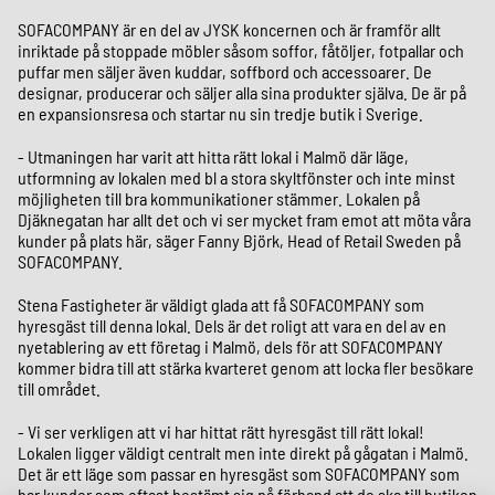
SOFACOMPANY är en del av JYSK koncernen och är framför allt
inriktade på stoppade möbler såsom soffor, fåtöljer, fotpallar och
puffar men säljer även kuddar, soffbord och accessoarer. De
designar, producerar och säljer alla sina produkter själva. De är på
en expansionsresa och startar nu sin tredje butik i Sverige.
- Utmaningen har varit att hitta rätt lokal i Malmö där läge,
utformning av lokalen med bl a stora skyltfönster och inte minst
möjligheten till bra kommunikationer stämmer. Lokalen på
Djäknegatan har allt det och vi ser mycket fram emot att möta våra
kunder på plats här, säger Fanny Björk, Head of Retail Sweden på
SOFACOMPANY.
Stena Fastigheter är väldigt glada att få SOFACOMPANY som
hyresgäst till denna lokal. Dels är det roligt att vara en del av en
nyetablering av ett företag i Malmö, dels för att SOFACOMPANY
kommer bidra till att stärka kvarteret genom att locka fler besökare
till området.
- Vi ser verkligen att vi har hittat rätt hyresgäst till rätt lokal!
Lokalen ligger väldigt centralt men inte direkt på gågatan i Malmö.
Det är ett läge som passar en hyresgäst som SOFACOMPANY som
har kunder som oftast bestämt sig på förhand att de ska till butiken