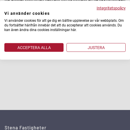
- en så kallad destination, säger Kasia Ljungberg, kommersiell
Integritetspolicy
fastighetschef på Stena Fastigheter Malmö AB.
Vi använder cookies
Vi använder cookies för att ge dig en bättre upplevelse av vår webbplats. Om
Lokalen håller just nu på att justeras lite för att bättre passa
du fortsätter härifrån innebär det att du accepterar att cookies används. Du
SOFACOMPANYs behov av att kunna bygga upp lite olika
kan även ändra dina cookies inställningar här.
inredningsmiljöer i lokalen. Den 5 april är det dock dags att slå upp
dörrarna till butiken och man inleder då med en sjudagars
öppningsvecka där besökarna varje dag kommer kunna vinna en
ACCEPTERA ALLA
JUSTERA
möbel.
Stena Fastigheter