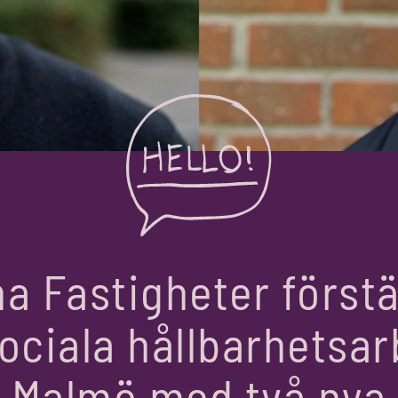
a Fastigheter först
sociala hållbarhetsar
Malmö med två nya