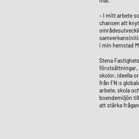
– I mitt arbete 
chansen att knyt
områdesutvecklin
samverkansinitia
i min hemstad M
Stena Fastighete
förutsättningar
skolor, ideella o
från FN:s global
arbete, skola och
boendemiljön till
att stärka fråga