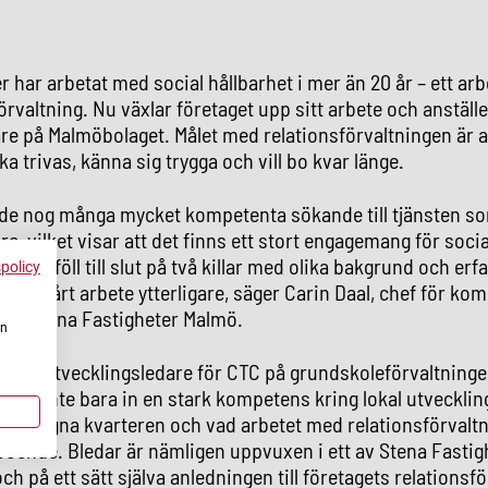
r har arbetat med social hållbarhet i mer än 20 år – ett ar
örvaltning. Nu växlar företaget upp sitt arbete och anställe
are på Malmöbolaget. Målet med relationsförvaltningen är a
a trivas, känna sig trygga och vill bo kvar länge.
ande nog många mycket kompetenta sökande till tjänsten s
re, vilket visar att det finns ett stort engagemang för socia
. Valet föll till slut på två killar med olika bakgrund och er
spolicy
lyfta vårt arbete ytterligare, säger Carin Daal, chef för k
t på Stena Fastigheter Malmö.
en
 idag utvecklingsledare för CTC på grundskoleförvaltninge
heter inte bara in en stark kompetens kring lokal utveckli
till de egna kvarteren och vad arbetet med relationsförvalt
boende. Bledar är nämligen uppvuxen i ett av Stena Fastig
h på ett sätt själva anledningen till företagets relationsf