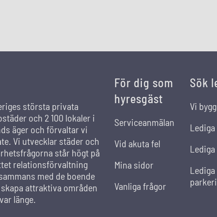
För dig som
Sök l
hyresgäst
eriges största privata
Vi bygg
städer och 2 100 lokaler i
Serviceanmälan
Lediga
s äger och förvaltar vi
ate. Vi utvecklar städer och
Vid akuta fel
Lediga 
rhetsfrågorna står högt på
et relationsförvaltning
Mina sidor
Lediga
llsammans med de boende
parker
Vanliga frågor
t skapa attraktiva områden
var länge.