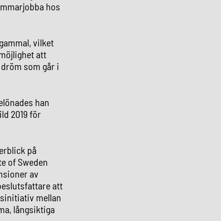
 sommarjobba hos
 gammal, vilket
möjlighet att
n dröm som går i
 belönades han
ld 2019 för
erblick på
te of Sweden
ensioner av
eslutsfattare att
sinitiativ mellan
ma, långsiktiga