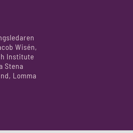
ingsledaren
acob Wisén,
h Institute
a Stena
Lund, Lomma