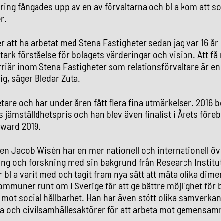
ring fångades upp av en av förvaltarna och bl a kom att
r.
er att ha arbetat med Stena Fastigheter sedan jag var 16 år
tark förståelse för bolagets värderingar och vision. Att få 
rriär inom Stena Fastigheter som relationsförvaltare är e
ig, säger Bledar Zuta.
etare och har under åren fått flera fina utmärkelser. 2016
jämställdhetspris och han blev även finalist i Årets förebi
award 2019.
n Jacob Wisén har en mer nationell och internationell öv
ing och forskning med sin bakgrund från Research Institu
r bl a varit med och tagit fram nya sätt att mäta olika dim
kommuner runt om i Sverige för att ge bättre möjlighet för b
a mot social hållbarhet. Han har även stött olika samverkan
iga och civilsamhällesaktörer för att arbeta mot gemensam