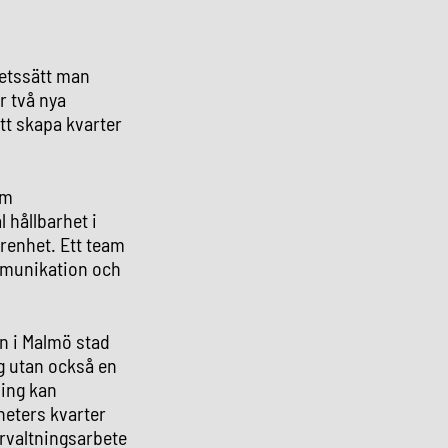
betssätt man
r två nya
tt skapa kvarter
om
l hållbarhet i
farenhet. Ett team
ommunikation och
n i Malmö stad
ng utan också en
ning kan
heters kvarter
örvaltningsarbete