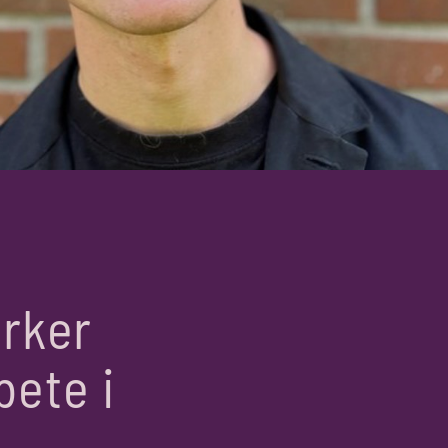
ärker
bete i