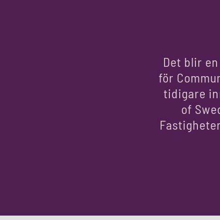
Det blir e
för Commun
tidigare i
of Swe
Fastighete