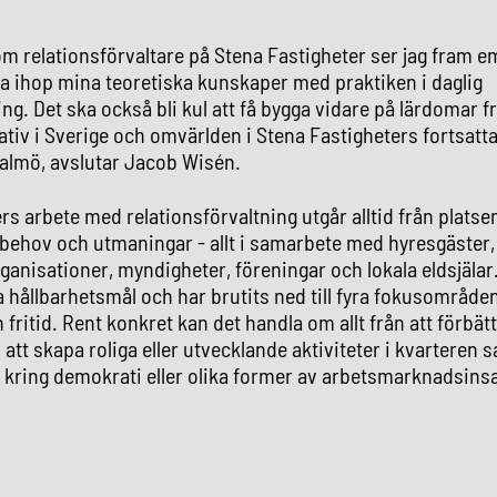
som relationsförvaltare på Stena Fastigheter ser jag fram em
a ihop mina teoretiska kunskaper med praktiken i daglig
g. Det ska också bli kul att få bygga vidare på lärdomar fr
tiv i Sverige och omvärlden i Stena Fastigheters fortsatt
almö, avslutar Jacob Wisén.
rs arbete med relationsförvaltning utgår alltid från platse
, behov och utmaningar - allt i samarbete med hyresgäste
rganisationer, myndigheter, föreningar och lokala eldsjälar
a hållbarhetsmål och har brutits ned till fyra fokusområden
 fritid. Rent konkret kan det handla om allt från att förbät
 att skapa roliga eller utvecklande aktiviteter i kvarteren 
n kring demokrati eller olika former av arbetsmarknadsins