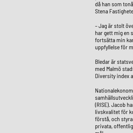
då han som tonå
Stena Fastighete
– Jag är stolt öv
har gett mig en s
fortsätta min ka
uppfyllelse för m
Bledar är statsv
med Malmö stads 
Diversity index 
Nationalekonome
samhällsutveckl
(RISE). Jacob ha
livskvalitet för 
förstå, och styr
privata, offentl
mål.