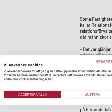
Stena Fastighete
kallar Relationsf
relationsförvalt
där människor sk
– Det var glädj
relationsförvalta
dessa tuffa tider
Integritet
Vi använder cookies
jag tror kommer 
Vi använder cookies för att ge dig en bättre upplevelse av vår webbplats. Om du
social hållbarhe
fortsätter härifrån innebär det att du accepterar att cookies används. Du kan äv
ändra dina cookies inställningar här.
Med Bledar Zuta,
får Stena Fastig
ACCEPTERA ALLA
JUSTERA
viktig koppling 
innebära för de 
på Hermodsdal oc