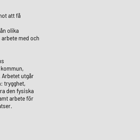
ot att få
ån olika
a arbete med och
ns
r, kommun,
. Arbetet utgår
: trygghet,
tra den fysiska
samt arbete för
atser.