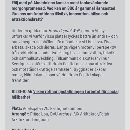
Följ med på Almedalens kanske mest tankeväckande
morgonpromenad. Vad kan en 800 år gammal Hansastad
lära oss om framtidens tillväxt, innovation, hälsa och
attraktionskraft?
Under en guidad tur
Brain Capital Walk
genom Visby
utforskar vi varför vissa platser lyckas bättre än andra – och
hur vi bygger samhällen där människor vill bo, leva, lära,
arbeta, skapa och åldras. Längs vägen möter vi perspektiv
från arkitektur, stadsutveckling, hälsa, innovation, teknik
och samhällsutveckling. Tillsammans diskuterar vi hur
Sverige kan stärka sitt Brain Capital och skapa attraktiva
och motståndskraftiga samhällen. Byggnader skapar
ramar. Människor skapar värde. Brain Capital skapar
framtiden.
10.00-10.45
Vilken roll har gestaltningen i arbetet för social
hållbarhet
Plats:
Adelsgatan 25, Fastighetshubben
Arrangör:
Fråga Lou, BAU,Archus, AIX Arkitekter,Fojab
Arkitekter, Tengbom