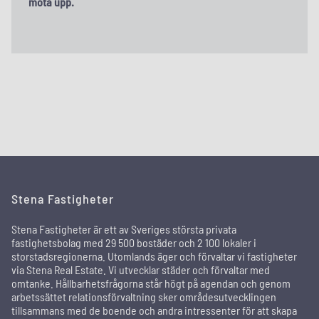
möta upp.
Stena Fastigheter
Stena Fastigheter är ett av Sveriges största privata
fastighetsbolag med 29 500 bostäder och 2 100 lokaler i
storstadsregionerna. Utomlands äger och förvaltar vi fastigheter
via Stena Real Estate. Vi utvecklar städer och förvaltar med
omtanke. Hållbarhetsfrågorna står högt på agendan och genom
arbetssättet relationsförvaltning sker områdesutvecklingen
tillsammans med de boende och andra intressenter för att skapa