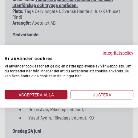
utanförskap och trygga områden.
Plats:
Tage Cervinsgata 1, Svensk Handels Hus/Kårhuset
Rindi
Arrangör:
Apoteket AB
Medverkande
Catarina Ekberg, vd, Stena Fastigheter Malmö
Integritetspolicy
Rasmus Nerman, vd, Apoteket
Vi använder cookies
Romel Fares, Apotekschef Apoteket Källan,
Vi använder cookies för att ge dig en bättre upplevelse av vår webbplats. Om
Hallunda, Apoteket
du fortsätter härifrån innebär det att du accepterar att cookies används. Du
kan även ändra dina cookies inställningar här.
Evin Cetin, Jurist och grundare av SAO-jobb, SAO-
jobb
Carin Götblad, Polismästare, NOA
ACCEPTERA ALLA
JUSTERA
Sofia Larsen, vd, Svensk Handel
Gulan Avci, Riksdagsledamot, L
Yusuf Aydin, Riksdagsledamot, KD
Onsdag 24 juni