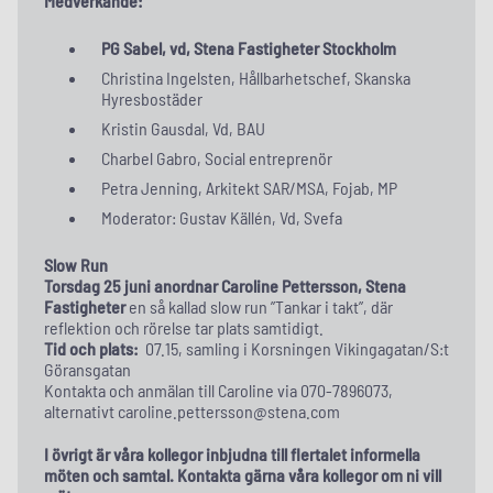
Medverkande:
PG Sabel, vd, Stena Fastigheter Stockholm
Christina Ingelsten, Hållbarhetschef, Skanska
Hyresbostäder
Kristin Gausdal, Vd, BAU
Charbel Gabro, Social entreprenör
Petra Jenning, Arkitekt SAR/MSA, Fojab, MP
Moderator: Gustav Källén, Vd, Svefa
Slow Run
Torsdag 25 juni anordnar Caroline Pettersson, Stena
Fastigheter
en så kallad slow run ”Tankar i takt”, där
reflektion och rörelse tar plats samtidigt.
Tid och plats:
07.15, samling i Korsningen Vikingagatan/S:t
Göransgatan
Kontakta och anmälan till Caroline via 070-7896073,
alternativt caroline.pettersson@stena.com
I övrigt är våra kollegor inbjudna till flertalet informella
möten och samtal. Kontakta gärna våra kollegor om ni vill