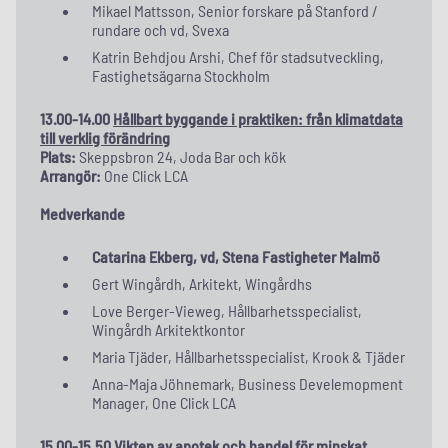
Mikael Mattsson, Senior forskare på Stanford /
rundare och vd, Svexa
Katrin Behdjou Arshi, Chef för stadsutveckling,
Fastighetsägarna Stockholm
13.00-14.00
Hållbart byggande i praktiken: från klimatdata
till verklig förändring
Plats:
Skeppsbron 24, Joda Bar och kök
Arrangör:
One Click LCA
Medverkande
Catarina Ekberg, vd, Stena Fastigheter Malmö
Gert Wingårdh, Arkitekt, Wingårdhs
Love Berger-Vieweg, Hållbarhetsspecialist,
Wingårdh Arkitektkontor
Maria Tjäder, Hållbarhetsspecialist, Krook & Tjäder
Anna-Maja Jöhnemark, Business Develemopment
Manager, One Click LCA
15.00-15.50
Vikten av apotek och handel för minskat