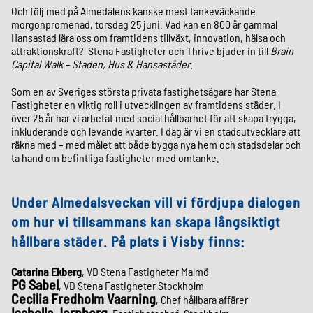
Och följ med på Almedalens kanske mest tankeväckande
morgonpromenad, torsdag 25 juni. Vad kan en 800 år gammal
Hansastad lära oss om framtidens tillväxt, innovation, hälsa och
attraktionskraft? Stena Fastigheter och Thrive bjuder in till
Brain
Capital Walk – Staden, Hus & Hansastäder
.
Som en av Sveriges största privata fastighetsägare har Stena
Fastigheter en viktig roll i utvecklingen av framtidens städer. I
över 25 år har vi arbetat med social hållbarhet för att skapa trygga,
inkluderande och levande kvarter. I dag är vi en stadsutvecklare att
räkna med – med målet att både bygga nya hem och stadsdelar och
ta hand om befintliga fastigheter med omtanke.
Under Almedalsveckan vill vi fördjupa dialogen
om hur vi tillsammans kan skapa långsiktigt
hållbara städer. På plats i Visby finns:
Catarina Ekberg
, VD Stena Fastigheter Malmö
PG Sabel
, VD Stena Fastigheter Stockholm
Cecilia Fredholm Vaarning
, Chef hållbara affärer
Isabella Jernberg